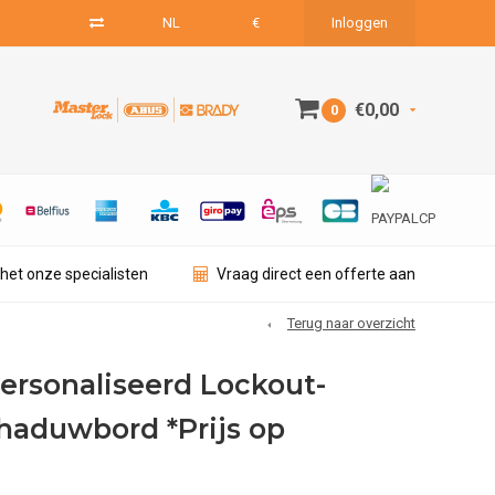
NL
€
Inloggen
€0,00
0
het onze specialisten
Vraag direct een offerte aan
Terug naar overzicht
ersonaliseerd Lockout-
haduwbord *Prijs op