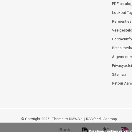
PDF catalog
Lockout Ta
Referenties
Veelgesteld
Contactinfor
Betaalmeth
Algemene 
Privacybele
Sitemap
Retour Aan
© Copyright 2026 - Theme by
DMWS.nl
|
RSS-feed
|
Sitemap
Wij slaan cookies op om o