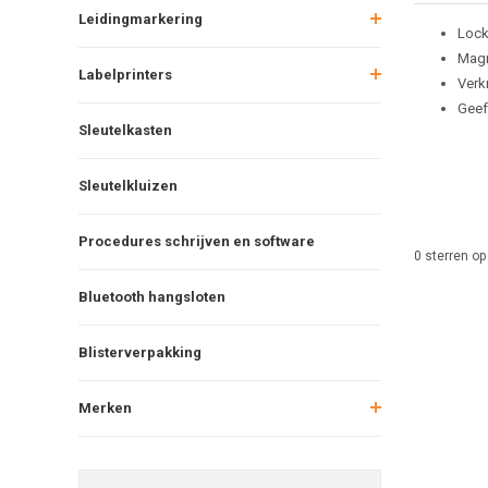
Leidingmarkering
Lock
Magn
Labelprinters
Verkr
Geef
Sleutelkasten
Sleutelkluizen
Procedures schrijven en software
0
sterren op
Bluetooth hangsloten
Blisterverpakking
Merken