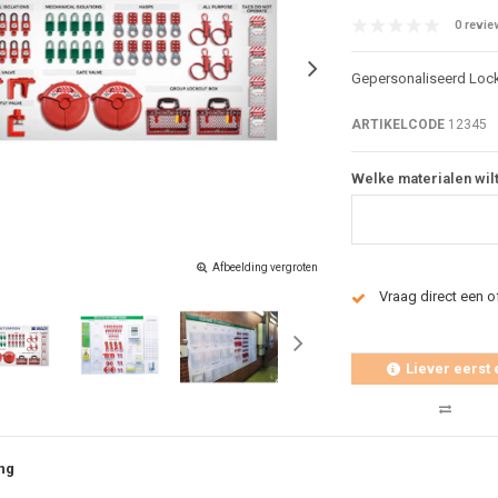
0 revie
Gepersonaliseerd Loc
ARTIKELCODE
12345
Welke materialen wil
Afbeelding vergroten
Vraag direct een o
Liever eerst 
ng