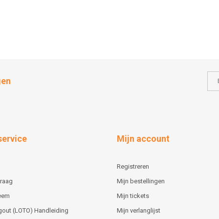
gen
service
Mijn account
Registreren
vraag
Mijn bestellingen
teem
Mijn tickets
gout (LOTO) Handleiding
Mijn verlanglijst