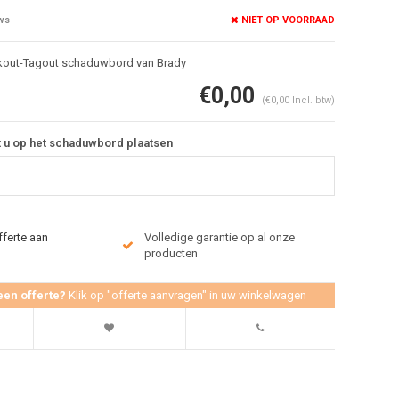
NIET OP VOORRAAD
ws
kout-Tagout schaduwbord van Brady
€0,00
(€0,00 Incl. btw)
t u op het schaduwbord plaatsen
Afbeelding vergroten
fferte aan
Volledige garantie op al onze
producten
een offerte?
Klik op "offerte aanvragen" in uw winkelwagen