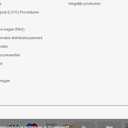
i
Vergelijk producten
gout (LOTO) Procedures
e vragen (FAQ)
matie distributie partners
oden
voorwaarden
id
vragen
nze website te verbeteren. Is dat akkoord?
Ja
Nee