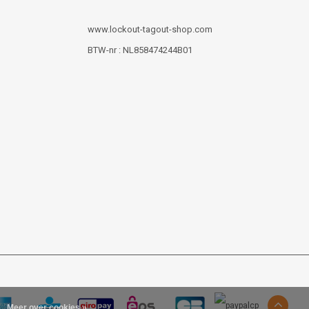
www.lockout-tagout-shop.com
BTW-nr : NL858474244B01
Meer over cookies »