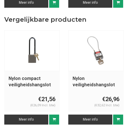
Meer info
Meer info
Vergelijkbare producten
Nylon compact
Nylon
veiligheidshangslot
veiligheidshangslot
grijs 814153
met kabel grijs
195936
€21,56
€26,96
(€26,09 Incl. btw)
(€32,62 Incl. btw)
Meer info
Meer info