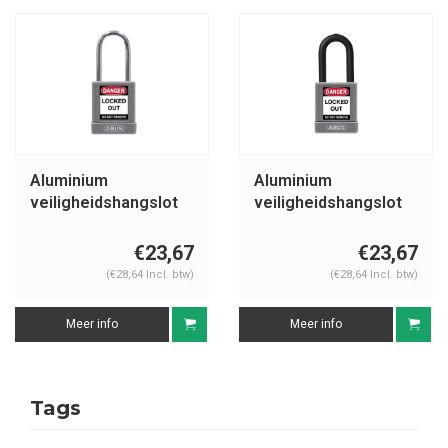
Aluminium
Aluminium
veiligheidshangslot
veiligheidshangslot
met grijze cover
met grijze cover
74BS/40 grijs
74/40 grijs
€23,67
€23,67
(€28,64 Incl. btw)
(€28,64 Incl. btw)
Meer info
Meer info
Tags