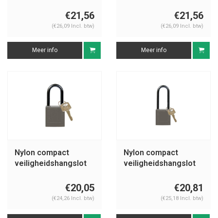
grijs 814113
grijs 814154
€21,56
€21,56
(€26,09 Incl. btw)
(€26,09 Incl. btw)
Meer info
Meer info
Nylon compact
Nylon compact
veiligheidshangslot
veiligheidshangslot
grijs 814133
grijs 814143
€20,05
€20,81
(€24,26 Incl. btw)
(€25,18 Incl. btw)