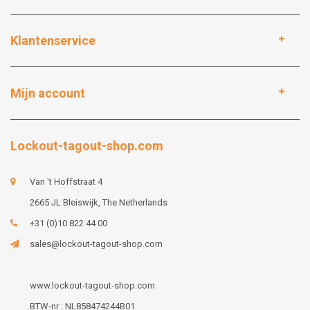
Klantenservice
Mijn account
Lockout-tagout-shop.com
Van 't Hoffstraat 4
2665 JL Bleiswijk, The Netherlands
+31 (0)10 822 44 00
sales@lockout-tagout-shop.com
www.lockout-tagout-shop.com
BTW-nr : NL858474244B01