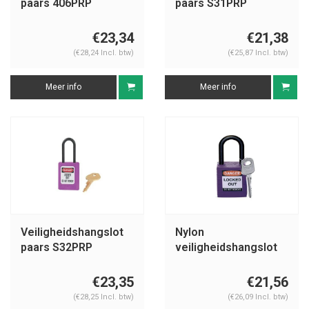
paars 406PRP
paars S31PRP
€23,34
€21,38
(€28,24 Incl. btw)
(€25,87 Incl. btw)
Meer info
Meer info
Veiligheidshangslot
Nylon
paars S32PRP
veiligheidshangslot
paars 813640
€23,35
€21,56
(€28,25 Incl. btw)
(€26,09 Incl. btw)