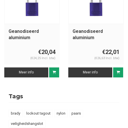
Geanodiseerd
Geanodiseerd
aluminium
aluminium
veiligheidshangslot
veiligheidshangslot
paars 72/30 LILA
paars 72IB/30 LILA
€20,04
€22,01
(€24,25 Incl. btw)
(€26,63 Incl. btw)
Meer info
Meer info
Tags
brady
lockout tagout
nylon
paars
veiligheidshangslot