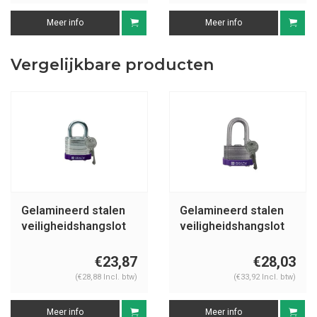
Meer info
Meer info
Vergelijkbare producten
Gelamineerd stalen
Gelamineerd stalen
veiligheidshangslot
veiligheidshangslot
paars 814093
paars 814102
€23,87
€28,03
(€28,88 Incl. btw)
(€33,92 Incl. btw)
Meer info
Meer info