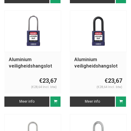
Aluminium
Aluminium
veiligheidshangslot
veiligheidshangslot
met paarse cover
met paarse cover
74BS/40 paars
74/40 paars
€23,67
€23,67
(€28,64 Incl. btw)
(€28,64 Incl. btw)
Meer info
Meer info