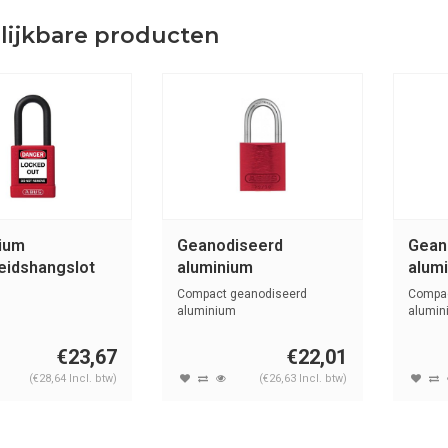
lijkbare producten
ium
Geanodiseerd
Gean
heidshangslot
aluminium
alum
de cover 74/40
veiligheidshangslot
veili
Compact geanodiseerd
Compac
rood 72IB/30 ROT
rood
aluminium
alumin
veiligheidshangslot rood,
veiligh
met...
met...
€23,67
€22,01
(€28,64 Incl. btw)
(€26,63 Incl. btw)