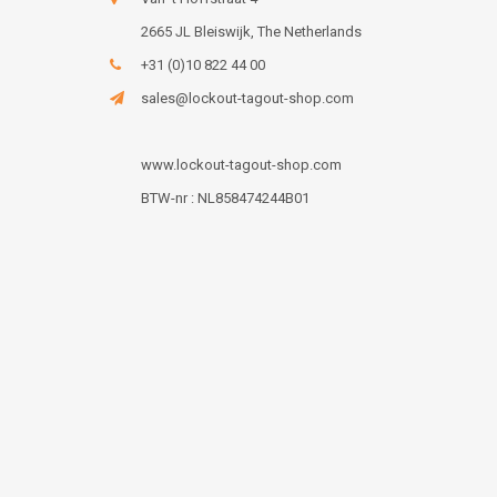
2665 JL Bleiswijk, The Netherlands
+31 (0)10 822 44 00
sales@lockout-tagout-shop.com
www.lockout-tagout-shop.com
BTW-nr : NL858474244B01