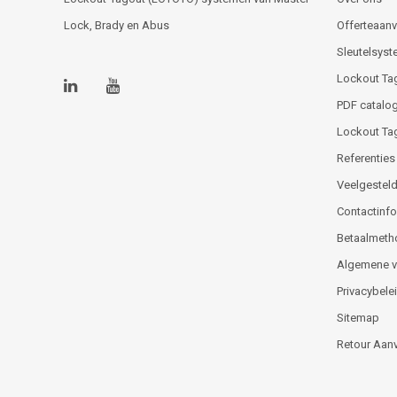
Lock, Brady en Abus
Offerteaan
Sleutelsys
Lockout Ta
PDF catalog
Lockout Ta
Referenties
Veelgesteld
Contactinfor
Betaalmeth
Algemene 
Privacybele
Sitemap
Retour Aan