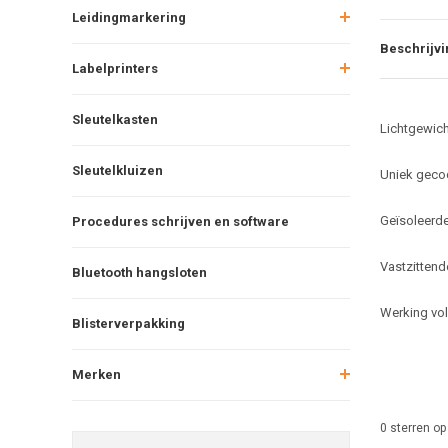
Leidingmarkering
Beschrijvi
Labelprinters
Sleutelkasten
Lichtgewich
Sleutelkluizen
Uniek gecod
Geïsoleerde
Procedures schrijven en software
Vastzittend
Bluetooth hangsloten
Werking vol
Blisterverpakking
Merken
0
sterren op