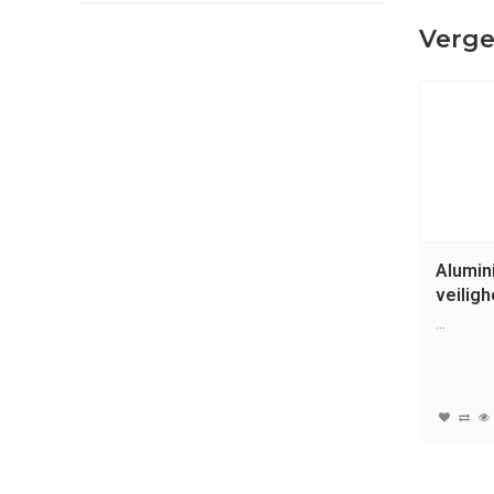
Verge
Alumin
veilig
met ro
...
rood