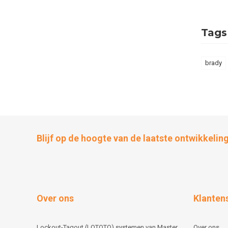
Tags
brady
Blijf op de hoogte van de laatste ontwikkelin
Over ons
Klanten
Lockout-Tagout (LOTOTO) systemen van Master
Over ons