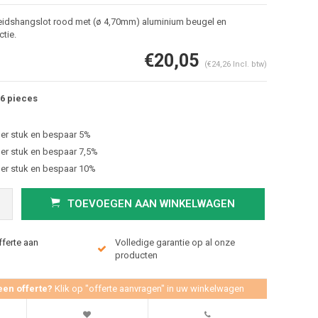
eidshangslot rood met (ø 4,70mm) aluminium beugel en
ctie.
€20,05
(€24,26 Incl. btw)
6 pieces
er stuk en bespaar 5%
er stuk en bespaar 7,5%
er stuk en bespaar 10%
Afbeelding vergroten
TOEVOEGEN AAN WINKELWAGEN
fferte aan
Volledige garantie op al onze
producten
een offerte?
Klik op "offerte aanvragen" in uw winkelwagen