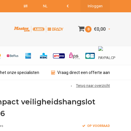
NL
€
Inloggen
€0,00
0
het onze specialisten
Vraag direct een offerte aan
Terug naar overzicht
pact veiligheidshangslot
26
OP VOORRAAD
ws