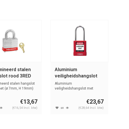
mineerd stalen
Aluminium
slot rood 3RED
veiligheidshangslot
met rode cover
neerd stalen hangslot
Aluminium
74BS/40 rood
met (ø 7mm, H 19mm)
veiligheidshangslot met
.
kunststof cover rood met s...
€13,67
€23,67
(€16,54 Incl. btw)
(€28,64 Incl. btw)