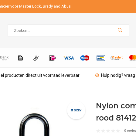
ancier voor Master Lock, Brady and Abus
el producten direct uit voorraad leverbaar
Hulp nodig? vraag 
Nylon com
rood 8141
0 revie