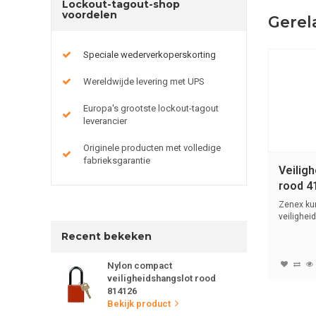
Lockout-tagout-shop
voordelen
Gerel
Speciale wederverkoperskorting
Wereldwijde levering met UPS
Europa's grootste lockout-tagout
leverancier
Originele producten met volledige
fabrieksgarantie
Veilig
rood 4
Zenex ku
veilighei
(6mm)...
Recent bekeken
Nylon compact
veiligheidshangslot rood
814126
Bekijk product