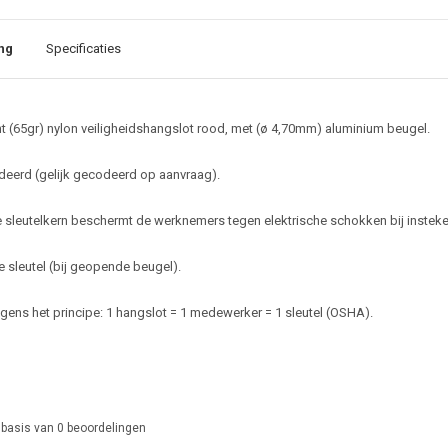
ng
Specificaties
t (65gr) nylon veiligheidshangslot rood, met (ø 4,70mm) aluminium beugel.
eerd (gelijk gecodeerd op aanvraag).
 sleutelkern beschermt de werknemers tegen elektrische schokken bij insteken
e sleutel (bij geopende beugel).
gens het principe: 1 hangslot = 1 medewerker = 1 sleutel (OSHA).
 basis van
0
beoordelingen