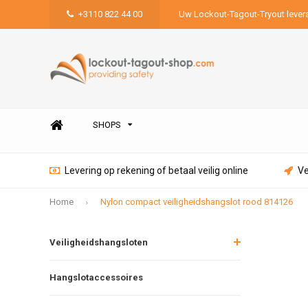
+3110 822 44 00
Uw Lockout-Tagout-Tryout lever
SHOPS
Levering op rekening of betaal veilig online
Ve
Home
Nylon compact veiligheidshangslot rood 814126
Veiligheidshangsloten
Hangslotaccessoires