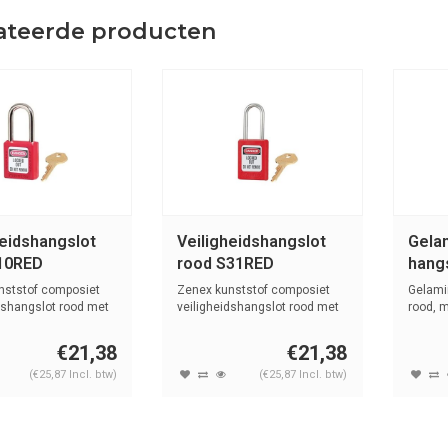
ateerde producten
heidshangslot
Veiligheidshangslot
Gela
10RED
rood S31RED
hang
nststof composiet
Zenex kunststof composiet
Gelami
dshangslot rood met
veiligheidshangslot rood met
rood, 
(4,76...
hards..
€21,38
€21,38
(€25,87 Incl. btw)
(€25,87 Incl. btw)