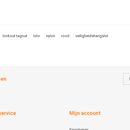
lockout tagout
loto
nylon
rood
veiligheidshangslot
gen
service
Mijn account
Registreren