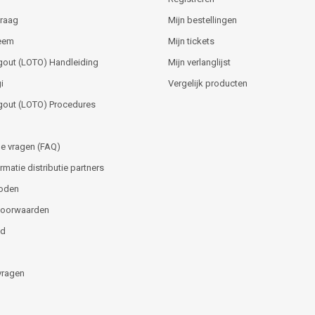
vraag
Mijn bestellingen
teem
Mijn tickets
gout (LOTO) Handleiding
Mijn verlanglijst
i
Vergelijk producten
gout (LOTO) Procedures
e vragen (FAQ)
matie distributie partners
oden
voorwaarden
id
vragen