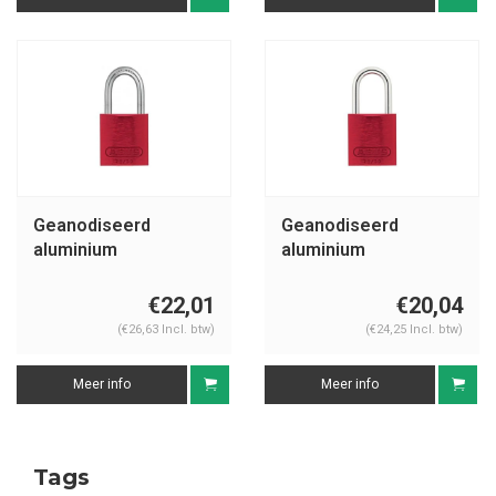
Geanodiseerd
Geanodiseerd
aluminium
aluminium
veiligheidshangslot
veiligheidshangslot
rood 72IB/30 ROT
rood 72/30 ROT
€22,01
€20,04
(€26,63 Incl. btw)
(€24,25 Incl. btw)
Meer info
Meer info
Tags