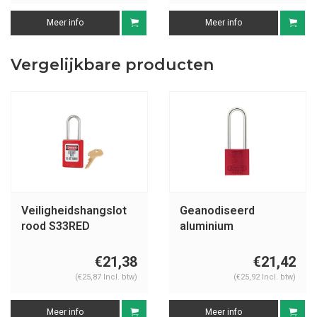
Meer info
Meer info
Vergelijkbare producten
Veiligheidshangslot
Geanodiseerd
rood S33RED
aluminium
veiligheidshangslot
rood 72/30HB50 ROT
€21,38
€21,42
(€25,87 Incl. btw)
(€25,92 Incl. btw)
Meer info
Meer info