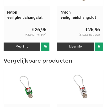
Nylon
Nylon
veiligheidshangslot
veiligheidshangslot
met kabel rood
met kabel geel
146120
146121
€26,96
€26,96
(€32,62 Incl. btw)
(€32,62 Incl. btw)
Meer info
Meer info
Vergelijkbare producten