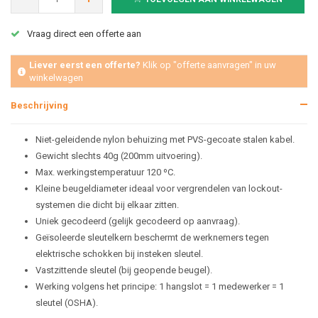
Vraag direct een offerte aan
Liever eerst een offerte?
Klik op "offerte aanvragen" in uw
winkelwagen
Beschrijving
Niet-geleidende nylon behuizing met PVS-gecoate stalen kabel.
Gewicht slechts 40g (200mm uitvoering).
Max. werkingstemperatuur 120 ºC.
Kleine beugeldiameter ideaal voor vergrendelen van lockout-
systemen die dicht bij elkaar zitten.
Uniek gecodeerd (gelijk gecodeerd op aanvraag).
Geïsoleerde sleutelkern beschermt de werknemers tegen
elektrische schokken bij insteken sleutel.
Vastzittende sleutel (bij geopende beugel).
Werking volgens het principe: 1 hangslot = 1 medewerker = 1
sleutel (OSHA).