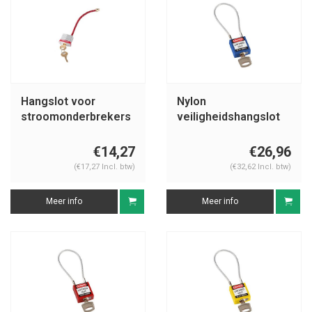
Hangslot voor
Nylon
stroomonderbrekers
veiligheidshangslot
7C5RED
met kabel blauw
146122
€14,27
€26,96
(€17,27 Incl. btw)
(€32,62 Incl. btw)
Meer info
Meer info