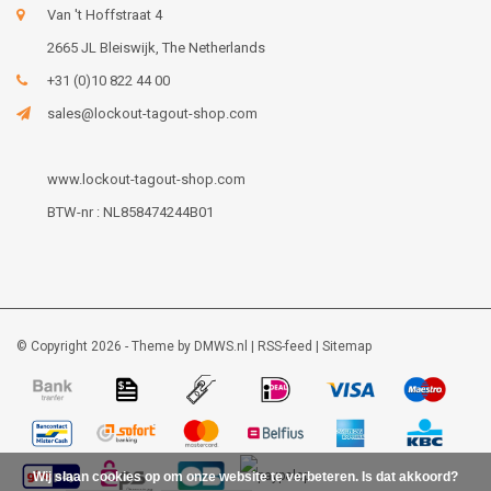
Van 't Hoffstraat 4
2665 JL Bleiswijk, The Netherlands
+31 (0)10 822 44 00
sales@lockout-tagout-shop.com
www.lockout-tagout-shop.com
BTW-nr : NL858474244B01
© Copyright 2026 - Theme by
DMWS.nl
|
RSS-feed
|
Sitemap
Wij slaan cookies op om onze website te verbeteren. Is dat akkoord?