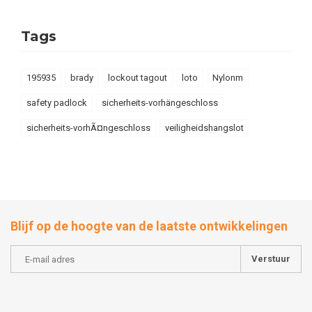
Tags
195935
brady
lockout tagout
loto
Nylonm
safety padlock
sicherheits-vorhängeschloss
sicherheits-vorhÃ¤ngeschloss
veiligheidshangslot
Blijf op de hoogte van de laatste ontwikkelingen
Verstuur