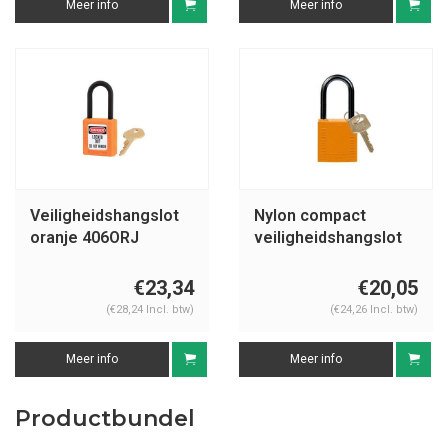
Meer info
Meer info
Veiligheidshangslot
Nylon compact
oranje 406ORJ
veiligheidshangslot
oranje 814129
€23,34
€20,05
(€28,24 Incl. btw)
(€24,26 Incl. btw)
Meer info
Meer info
Productbundel