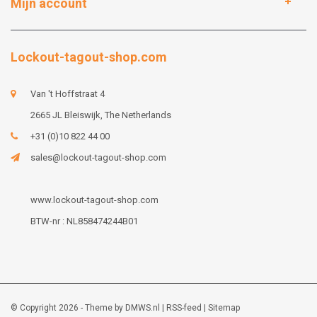
Mijn account
Lockout-tagout-shop.com
Van 't Hoffstraat 4
2665 JL Bleiswijk, The Netherlands
+31 (0)10 822 44 00
sales@lockout-tagout-shop.com
www.lockout-tagout-shop.com
BTW-nr : NL858474244B01
© Copyright 2026 - Theme by
DMWS.nl
|
RSS-feed
|
Sitemap