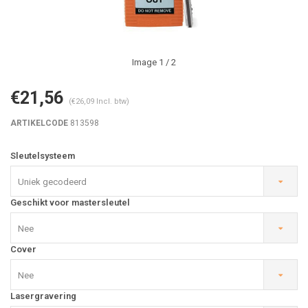
Image
1
/ 2
€21,56
(€26,09 Incl. btw)
ARTIKELCODE
813598
Sleutelsysteem
Uniek gecodeerd
Geschikt voor mastersleutel
Nee
Cover
Nee
Lasergravering