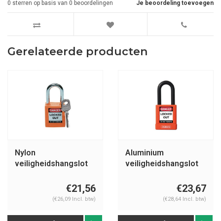
0
sterren op basis van
0
beoordelingen
Je beoordeling toevoegen
Gerelateerde producten
Nylon
Aluminium
veiligheidshangslot
veiligheidshangslot
oranje 051347
met oranje cover
74/40 oranje
€21,56
€23,67
(€26,09 Incl. btw)
(€28,64 Incl. btw)