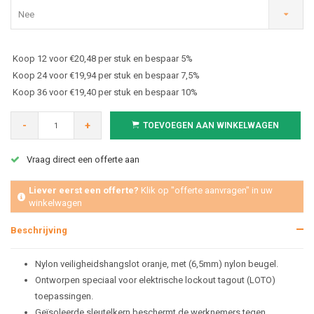
Nee
Koop 12 voor €20,48 per stuk en bespaar 5%
Koop 24 voor €19,94 per stuk en bespaar 7,5%
Koop 36 voor €19,40 per stuk en bespaar 10%
-
+
TOEVOEGEN AAN WINKELWAGEN
Vraag direct een offerte aan
Liever eerst een offerte?
Klik op "offerte aanvragen" in uw
winkelwagen
Beschrijving
Nylon veiligheidshangslot oranje,
met (6,5mm) nylon beugel.
Ontworpen speciaal voor elektrische lockout tagout (LOTO)
toepassingen.
Geïsoleerde sleutelkern beschermt de werknemers tegen