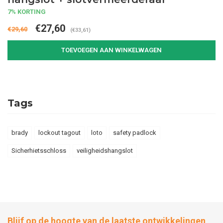
7% KORTING
€27,60
€29,60
(€33,61)
TOEVOEGEN AAN WINKELWAGEN
Tags
brady
lockout tagout
loto
safety padlock
Sicherhietsschloss
veiligheidshangslot
Blijf op de hoogte van de laatste ontwikkelingen