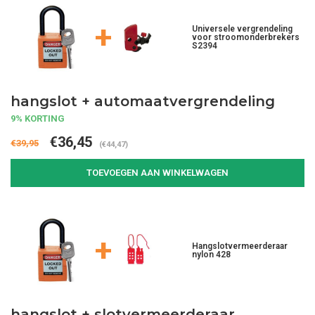
+
Universele vergrendeling
voor stroomonderbrekers
S2394
hangslot + automaatvergrendeling
9% KORTING
€36,45
€39,95
(€44,47)
TOEVOEGEN AAN WINKELWAGEN
+
Hangslotvermeerderaar
nylon 428
hangslot + slotvermeerderaar