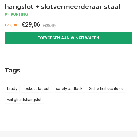
hangslot + slotvermeerderaar staal
9% KORTING
€29,06
€32,06
(€35,48)
TOEVOEGEN AAN WINKELWAGEN
Tags
brady
lockout tagout
safety padlock
Sicherheitsschloss
veiligheidshangslot