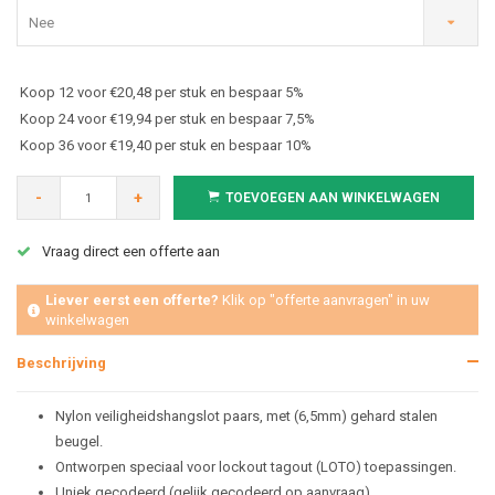
Nee
Koop 12 voor €20,48 per stuk en bespaar 5%
Koop 24 voor €19,94 per stuk en bespaar 7,5%
Koop 36 voor €19,40 per stuk en bespaar 10%
-
+
TOEVOEGEN AAN WINKELWAGEN
Vraag direct een offerte aan
Liever eerst een offerte?
Klik op "offerte aanvragen" in uw
winkelwagen
Beschrijving
Nylon veiligheidshangslot paars,
met (6,5mm) gehard stalen
beugel.
Ontworpen speciaal voor lockout tagout (LOTO) toepassingen.
Uniek gecodeerd (gelijk gecodeerd op aanvraag).