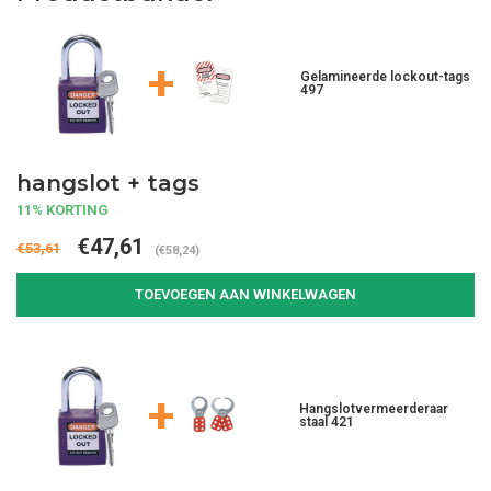
+
Gelamineerde lockout-tags
497
hangslot + tags
11% KORTING
€47,61
€53,61
(€58,24)
TOEVOEGEN AAN WINKELWAGEN
+
Hangslotvermeerderaar
staal 421