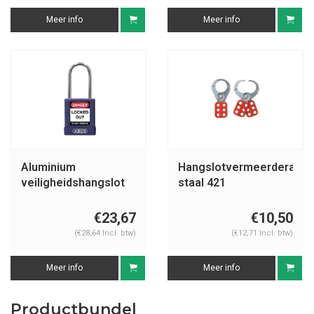
Meer info
Meer info
Aluminium
Hangslotvermeerderaar
veiligheidshangslot
staal 421
met paarse cover
74BS/40 paars
€23,67
€10,50
(€28,64 Incl. btw)
(€12,71 Incl. btw)
Meer info
Meer info
Productbundel