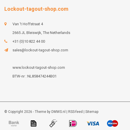
Lockout-tagout-shop.com
Van 't Hoffstraat 4
2665 JL Bleiswijk, The Netherlands
+31 (0)10 822 44 00
sales@lockout-tagout-shop.com
www.lockout-tagout-shop.com
BTW-nr : NL858474244B01
© Copyright 2026 - Theme by
DMWS.nl
|
RSS-feed
|
Sitemap