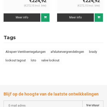
€224,92
€224,92
(€272,15 Incl. btw)
(€272,15 Incl. btw)
Meer info
Meer info
Tags
Absperr-Ventilverriegelungen
afsluitervergrendelingen
brady
lockout tagout
loto
valve lockout
Blijf op de hoogte van de laatste ontwikkelingen
Verstuur