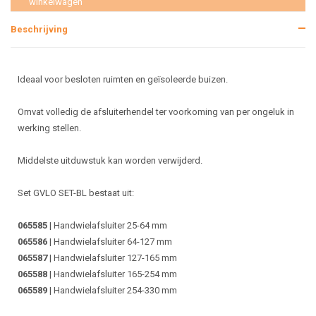
winkelwagen
Beschrijving
Ideaal voor besloten ruimten en geïsoleerde buizen.
Omvat volledig de afsluiterhendel ter voorkoming van per ongeluk in
werking stellen.
Middelste uitduwstuk kan worden verwijderd.
Set GVLO SET-BL bestaat uit:
065585
| Handwielafsluiter 25-64 mm
065586
| Handwielafsluiter 64-127 mm
065587
| Handwielafsluiter 127-165 mm
065588
| Handwielafsluiter 165-254 mm
065589
| Handwielafsluiter 254-330 mm