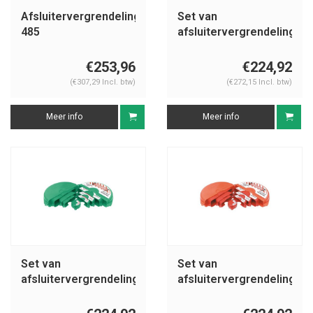
Afsluitervergrendelingen
Set van
485
afsluitervergrendelingen
geel 196214
€253,96
€224,92
(€307,29 Incl. btw)
(€272,15 Incl. btw)
Meer info
Meer info
Set van
Set van
afsluitervergrendelingen
afsluitervergrendelingen
groen 196215
rood 196212