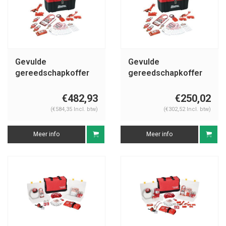
Gevulde
Gevulde
gereedschapkoffer
gereedschapkoffer
1457VE410KA
1457E410KA
€482,93
€250,02
(€584,35 Incl. btw)
(€302,52 Incl. btw)
Meer info
Meer info