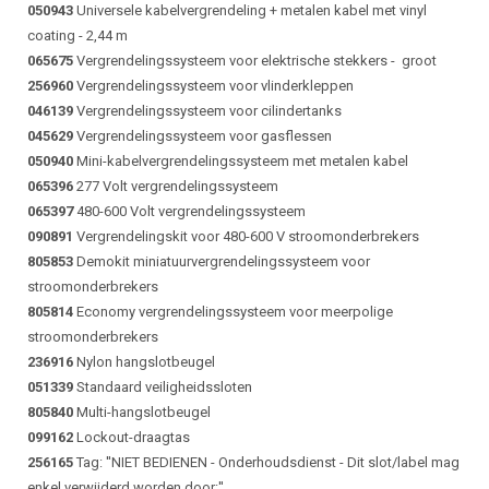
050943
Universele kabelvergrendeling + metalen kabel met vinyl
coating - 2,44 m
065675
Vergrendelingssysteem voor elektrische stekkers - groot
256960
Vergrendelingssysteem voor vlinderkleppen
046139
Vergrendelingssysteem voor cilindertanks
045629
Vergrendelingssysteem voor gasflessen
050940
Mini-kabelvergrendelingssysteem met metalen kabel
065396
277 Volt vergrendelingssysteem
065397
480-600 Volt vergrendelingssysteem
090891
Vergrendelingskit voor 480-600 V stroomonderbrekers
805853
Demokit miniatuurvergrendelingssysteem voor
stroomonderbrekers
805814
Economy vergrendelingssysteem voor meerpolige
stroomonderbrekers
236916
Nylon hangslotbeugel
051339
Standaard veiligheidssloten
805840
Multi-hangslotbeugel
099162
Lockout-draagtas
256165
Tag: ''NIET BEDIENEN - Onderhoudsdienst - Dit slot/label mag
enkel verwijderd worden door:''