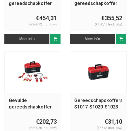
gereedschapkoffer
gereedschapkoffer
S1117VES31KA
S1117VS31KA
€454,31
€355,52
(€549,72 Incl. btw)
(€430,18 Incl. btw)
Meer info
Meer info
Gevulde
Gereedschapskoffers
gereedschapkoffer
S1017-S1020-S1023
S1117ES31KA
€202,73
€31,10
(€245,30 Incl. btw)
(€37,63 Incl. btw)