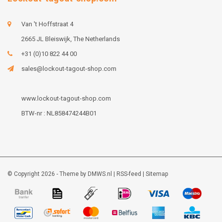
Van 't Hoffstraat 4
2665 JL Bleiswijk, The Netherlands
+31 (0)10 822 44 00
sales@lockout-tagout-shop.com
www.lockout-tagout-shop.com
BTW-nr : NL858474244B01
© Copyright 2026 - Theme by
DMWS.nl
|
RSS-feed
|
Sitemap