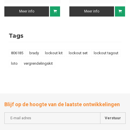
Meer info
Meer info
Tags
806185
brady
lockout kit
lockout set
lockout tagout
loto
vergrendelingskit
Blijf op de hoogte van de laatste ontwikkelingen
Verstuur