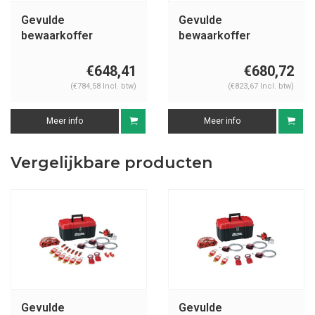
Gevulde
Gevulde
bewaarkoffer
bewaarkoffer
1458V410
1458VE410
€648,41
€680,72
(€784,58 Incl. btw)
(€823,67 Incl. btw)
Meer info
Meer info
Vergelijkbare producten
Gevulde
Gevulde