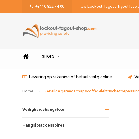
+3110 822 44 00
Uw Lockout-Tagout-Tryout lever
SHOPS
Levering op rekening of betaal veilig online
Ve
Home
Gevulde gereedschapskoffer elektrische toepass
Veiligheidshangsloten
Hangslotaccessoires