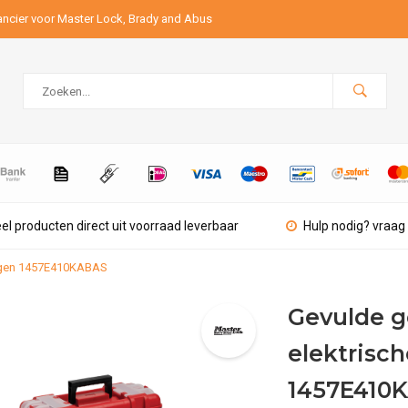
ancier voor Master Lock, Brady and Abus
el producten direct uit voorraad leverbaar
Hulp nodig? vraag 
ingen 1457E410KABAS
Gevulde g
elektrisc
1457E410