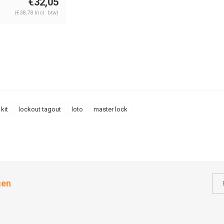
€32,05
(€38,78 Incl. btw)
kit
lockout tagout
loto
master lock
gen