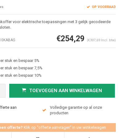
OP VOORRAAD
ws
offer voor elektrische toepassingen met 3 gelijk gecodeerde
loten.
€254,29
10KABAS
(€307,69 Incl. btw)
er stuk en bespaar 5%
er stuk en bespaar 7,5%
er stuk en bespaar 10%
TOEVOEGEN AAN WINKELWAGEN
fferte aan
Volledige garantie op al onze
producten
een offerte?
Klik op "offerte aanvragen" in uw winkelwagen