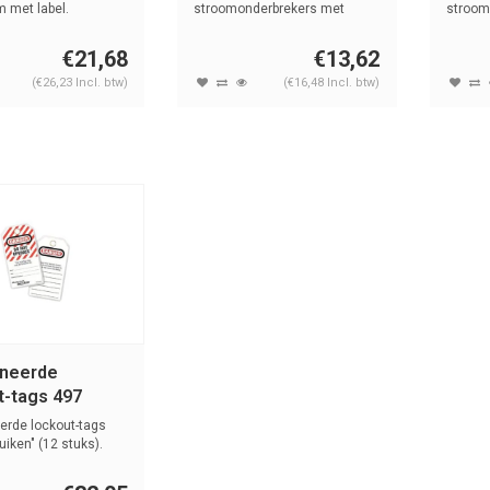
 met label.
stroomonderbrekers met
stroom
brede of lange tui...
standaa
€21,68
€13,62
(€26,23 Incl. btw)
(€16,48 Incl. btw)
neerde
t-tags 497
erde lockout-tags
uiken" (12 stuks).