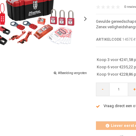
0 revie
Gevulde gereedschapsk
Zenex veiligheidshangs
ARTIKELCODE
1457E4
Koop 3 voor €241,58 p
Koop 6 voor €235,22 p
Afbeelding vergroten
Koop 9 voor €228,86 p
-
+
Vraag direct een o
Liever eerst 