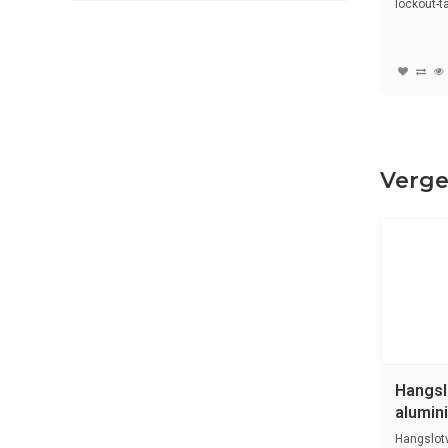
lockout-t
Verge
Hangsl
alumin
Hangslot