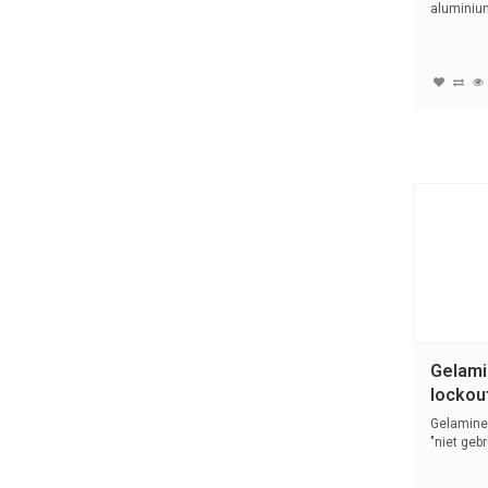
aluminium
Gelami
lockou
Gelamine
"niet gebr