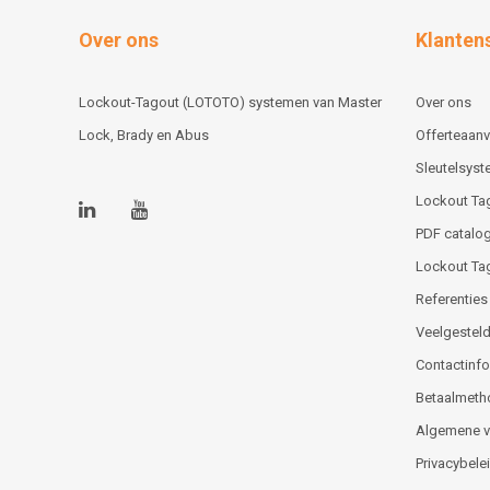
Over ons
Klanten
Lockout-Tagout (LOTOTO) systemen van Master
Over ons
Lock, Brady en Abus
Offerteaan
Sleutelsys
Lockout Ta
PDF catalog
Lockout Ta
Referenties
Veelgesteld
Contactinfor
Betaalmeth
Algemene 
Privacybele