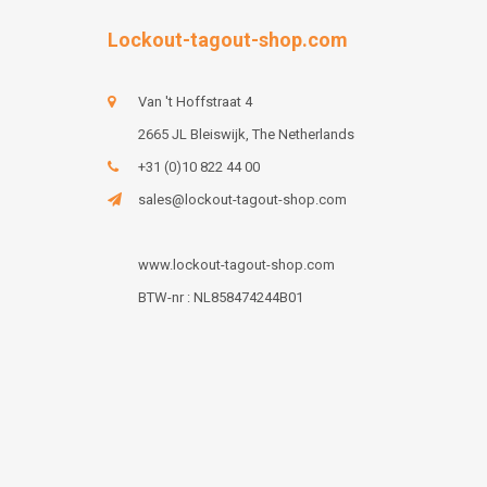
Lockout-tagout-shop.com
Van 't Hoffstraat 4
2665 JL Bleiswijk, The Netherlands
+31 (0)10 822 44 00
sales@lockout-tagout-shop.com
www.lockout-tagout-shop.com
BTW-nr : NL858474244B01