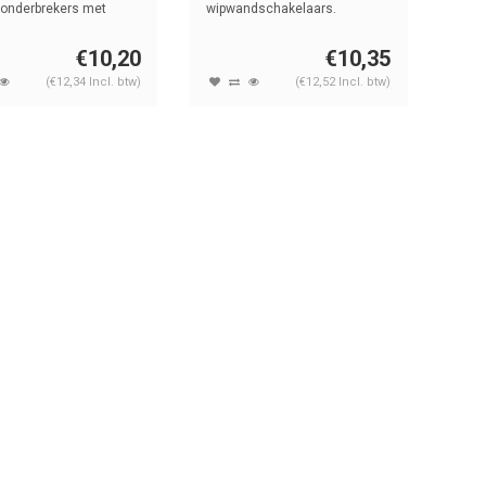
onderbrekers met
wipwandschakelaars.
rd tuimelsc...
€10,20
€10,35
(€12,34 Incl. btw)
(€12,52 Incl. btw)