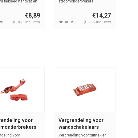
yl bekleed handvat en
stroomonderbrekers.
€8,89
€14,27
(€10,76 Incl. btw)
(€17,27 Incl. btw)
rendeling voor
Vergrendeling voor
omonderbrekers
wandschakelaars
496B
ndeling voor
Vergrendling voor tuimel- en