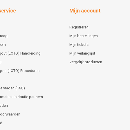
service
Mijn account
Registreren
vraag
Mijn bestellingen
teem
Mijn tickets
gout (LOTO) Handleiding
Mijn verlanglijst
i
Vergelijk producten
gout (LOTO) Procedures
e vragen (FAQ)
matie distributie partners
oden
voorwaarden
id