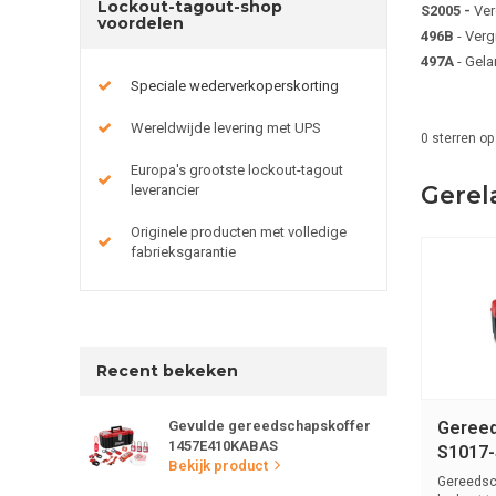
Lockout-tagout-shop
S2005 -
Ver
voordelen
496B
- Verg
497A
- Gela
Speciale wederverkoperskorting
Wereldwijde levering met UPS
0
sterren op
Europa's grootste lockout-tagout
Gerel
leverancier
Originele producten met volledige
fabrieksgarantie
Recent bekeken
Gevulde gereedschapskoffer
Gereed
1457E410KABAS
S1017-
Bekijk product
Gereedsc