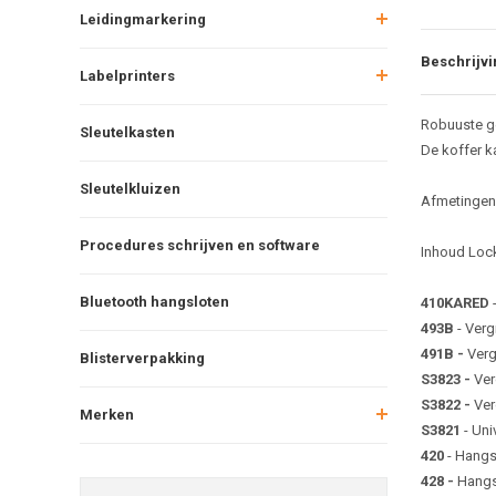
Leidingmarkering
Beschrijvi
Labelprinters
Robuuste ge
Sleutelkasten
De koffer k
Sleutelkluizen
Afmetingen 
Procedures schrijven en software
Inhoud Lock
Bluetooth hangsloten
410KARED
-
493B
- Verg
491B -
Verg
Blisterverpakking
S3823 -
Ver
S3822 -
Ver
Merken
S3821
- Un
420
- Hangs
428 -
Hangs