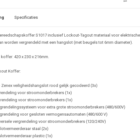
ng
Specificaties
reedschapskoffer S1017 inclusief Lockout-Tagout materiaal voor elektrisch
an worden vergrendeld met een hangslot (met beugels tot 6mm diameter).
koffer: 420 x 230 x 216mm.
out Koffer:
 Zenex veiligheidshangslot rood gelijk gecodeerd (3x)
rendeling voor stroomonderbrekers (1x)
rendeling voor stroomonderbrekers (1x)
grendelingssysteem voor extra grote stroomonderbrekers (480/600V)
grendeling voor gesloten vermogensautomaten (480/600 V)
iversele vergrendeling voor stroomonderbrekers (120/240V)
lotvermeerderaar staal (2x)
lotvermeerderaar plastic (1x)