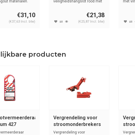
agout materialen.
veiligheidshangslot rood met
met vin
(6mm)...
25...
€31,10
€21,38
(€37,63 Incl. btw)
(€25,87 Incl. btw)
lijkbare producten
otvermeerderaar
Vergrendeling voor
Verg
ium 427
stroomonderbrekers
stro
491B
493B
vermeerderaar
Vergrendeling voor
Vergre