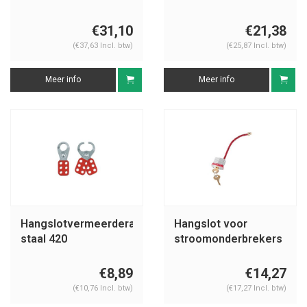
€31,10
€21,38
(€37,63 Incl. btw)
(€25,87 Incl. btw)
Meer info
Meer info
Hangslotvermeerderaar
Hangslot voor
staal 420
stroomonderbrekers
7C5RED
€8,89
€14,27
(€10,76 Incl. btw)
(€17,27 Incl. btw)