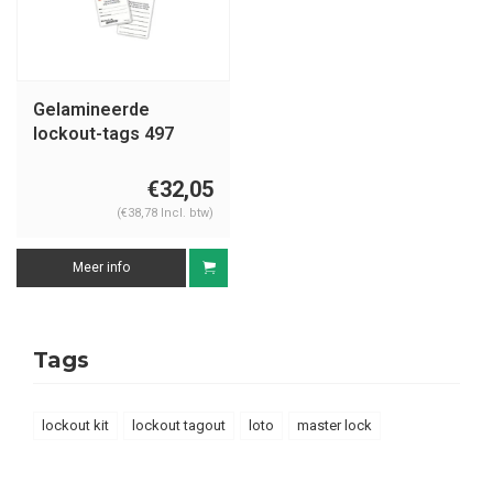
Gelamineerde
lockout-tags 497
€32,05
(€38,78 Incl. btw)
Meer info
Tags
lockout kit
lockout tagout
loto
master lock