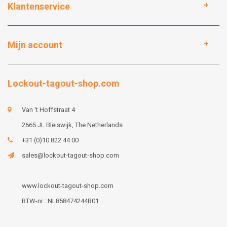
Klantenservice
Mijn account
Lockout-tagout-shop.com
Van 't Hoffstraat 4
2665 JL Bleiswijk, The Netherlands
+31 (0)10 822 44 00
sales@lockout-tagout-shop.com
www.lockout-tagout-shop.com
BTW-nr : NL858474244B01