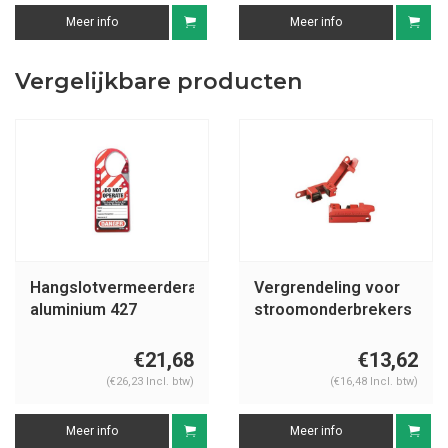
Meer info
Meer info
Vergelijkbare producten
Hangslotvermeerderaar
Vergrendeling voor
aluminium 427
stroomonderbrekers
491B
€21,68
€13,62
(€26,23 Incl. btw)
(€16,48 Incl. btw)
Meer info
Meer info