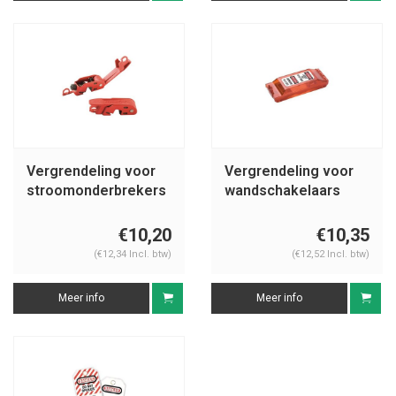
Vergrendeling voor
Vergrendeling voor
stroomonderbrekers
wandschakelaars
493B
496B
€10,20
€10,35
(€12,34 Incl. btw)
(€12,52 Incl. btw)
Meer info
Meer info