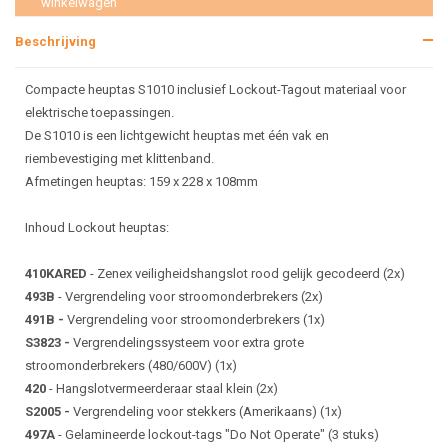
winkelwagen
Beschrijving
Compacte heuptas S1010 inclusief Lockout-Tagout materiaal voor
elektrische toepassingen.
De S1010 is een lichtgewicht heuptas met één vak en
riembevestiging met klittenband.
Afmetingen heuptas: 159 x 228 x 108mm
Inhoud Lockout heuptas:
410KARED
- Zenex veiligheidshangslot rood gelijk gecodeerd (2x)
493B
- Vergrendeling voor stroomonderbrekers (2x)
491B -
Vergrendeling voor stroomonderbrekers (1x)
S3823 -
Vergrendelingssysteem voor extra grote
stroomonderbrekers (480/600V) (1x)
420
- Hangslotvermeerderaar staal klein (2x)
S2005 -
Vergrendeling voor stekkers (Amerikaans) (1x)
497A
- Gelamineerde lockout-tags "Do Not Operate" (3 stuks)