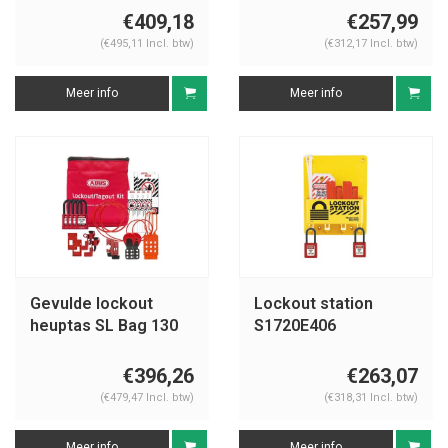
€409,18
€257,99
(€495,11 Incl. btw)
(€312,17 Incl. btw)
Meer info
Meer info
Gevulde lockout
Lockout station
heuptas SL Bag 130
S1720E406
Elektrisch
€396,26
€263,07
(€479,47 Incl. btw)
(€318,31 Incl. btw)
Meer info
Meer info