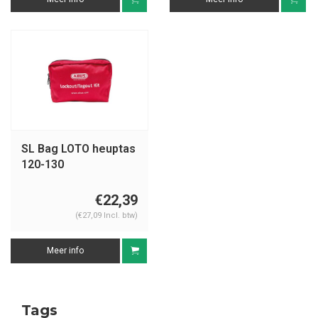
SL Bag LOTO heuptas
120-130
€22,39
(€27,09 Incl. btw)
Meer info
Tags