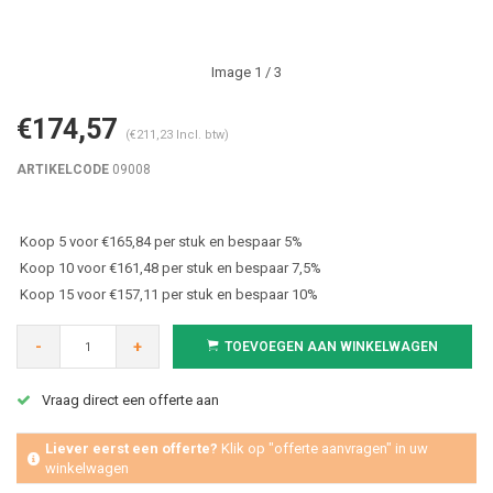
Image
1
/ 3
€174,57
(€211,23 Incl. btw)
ARTIKELCODE
09008
Koop 5 voor €165,84 per stuk en bespaar 5%
Koop 10 voor €161,48 per stuk en bespaar 7,5%
Koop 15 voor €157,11 per stuk en bespaar 10%
-
+
TOEVOEGEN AAN WINKELWAGEN
Vraag direct een offerte aan
Liever eerst een offerte?
Klik op "offerte aanvragen" in uw
winkelwagen