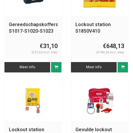
Gereedschapskoffers
Lockout station
S1017-S1020-S1023
S1850V410
€31,10
€648,13
(€37,63 Incl. btw)
(€784,24 Incl. btw)
Meer info
Meer info
Lockout station
Gevulde lockout