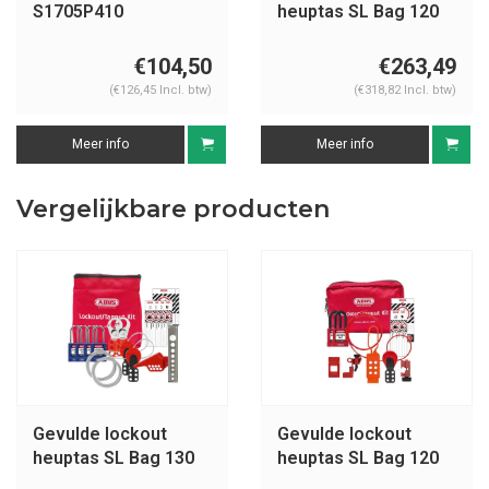
S1705P410
heuptas SL Bag 120
Mechanisch
€104,50
€263,49
(€126,45 Incl. btw)
(€318,82 Incl. btw)
Meer info
Meer info
Vergelijkbare producten
Gevulde lockout
Gevulde lockout
heuptas SL Bag 130
heuptas SL Bag 120
Mechanisch
Elektrisch