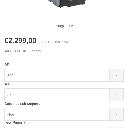
Image
1
/ 5
€2.299,00
(€2.781,79 Incl. btw)
ARTIKELCODE
177739
DPI
300
Wi-Fi
Ja
Automatisch snijmes
Nee
Peel functie