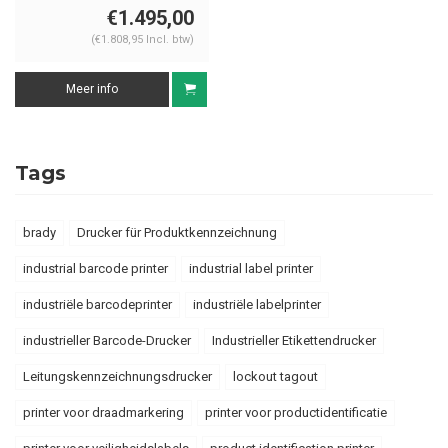
€1.495,00
(€1.808,95 Incl. btw)
Meer info
Tags
brady
Drucker für Produktkennzeichnung
industrial barcode printer
industrial label printer
industriële barcodeprinter
industriële labelprinter
industrieller Barcode-Drucker
Industrieller Etikettendrucker
Leitungskennzeichnungsdrucker
lockout tagout
printer voor draadmarkering
printer voor productidentificatie