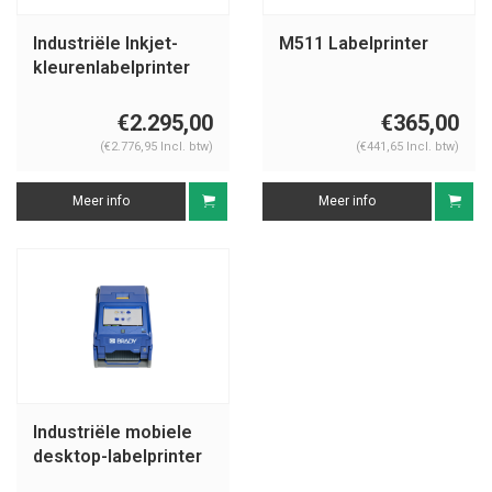
Industriële Inkjet-
M511 Labelprinter
kleurenlabelprinter
J7300 EU
€2.295,00
€365,00
(€2.776,95 Incl. btw)
(€441,65 Incl. btw)
Meer info
Meer info
Industriële mobiele
desktop-labelprinter
i4311