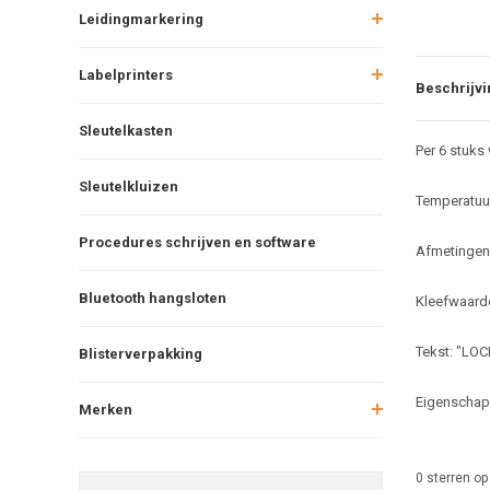
Leidingmarkering
Labelprinters
Beschrijvi
Sleutelkasten
Per 6 stuks 
Sleutelkluizen
Temperatuur
Procedures schrijven en software
Afmetingen 
Bluetooth hangsloten
Kleefwaarde
Tekst: "LO
Blisterverpakking
Eigenschapp
Merken
0
sterren op