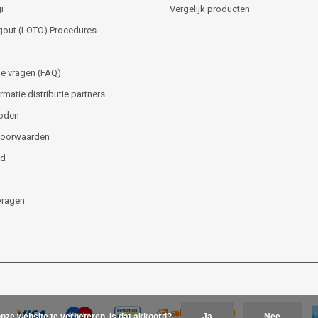
i
Vergelijk producten
gout (LOTO) Procedures
e vragen (FAQ)
matie distributie partners
oden
voorwaarden
id
vragen
nze website te verbeteren. Is dat akkoord?
Ja
Nee