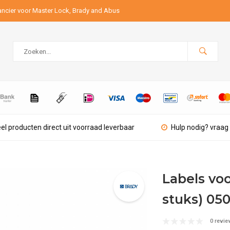
ancier voor Master Lock, Brady and Abus
el producten direct uit voorraad leverbaar
Hulp nodig? vraag 
Labels vo
stuks) 05
0 revie