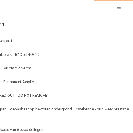
ng
verpakt.
bereik -46°C tot +93°C.
1.90 cm x 2.54 cm.
: Permanent Acrylic.
CKED OUT - DO NOT REMOVE"
en: Toepasbaar op bevroren ondergrond, uitstekende koud weer prestatie.
 basis van
0
beoordelingen