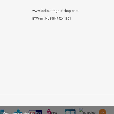
www.lockout-tagout-shop.com
BTW-nr : NL858474244B01
Meer over cookies »