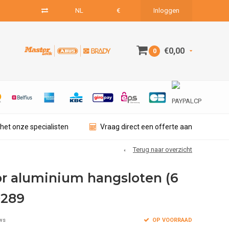
NL
€
Inloggen
€0,00
0
het onze specialisten
Vraag direct een offerte aan
Terug naar overzicht
or aluminium hangsloten (6
0289
OP VOORRAAD
ws