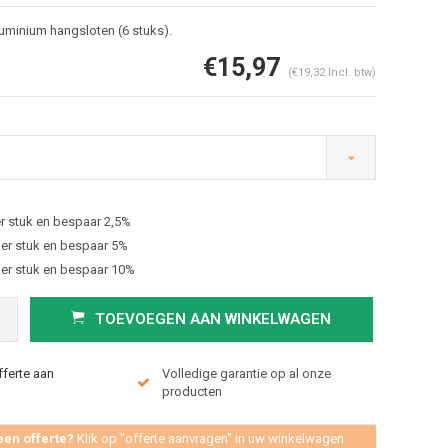
uminium hangsloten (6 stuks).
€15,97
(€19,32 Incl. btw)
r stuk en bespaar 2,5%
Afbeelding vergroten
er stuk en bespaar 5%
er stuk en bespaar 10%
TOEVOEGEN AAN WINKELWAGEN
fferte aan
Volledige garantie op al onze
producten
een offerte?
Klik op "offerte aanvragen" in uw winkelwagen