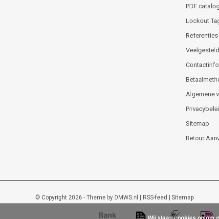
PDF catalog
Lockout Ta
Referenties
Veelgesteld
Contactinfor
Betaalmeth
Algemene 
Privacybele
Sitemap
Retour Aan
© Copyright 2026 - Theme by
DMWS.nl
|
RSS-feed
|
Sitemap
Wij slaan cookies op om o