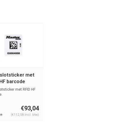
slotsticker met
 HF barcode
-S152
otsticker met RFID HF
e.
€93,04
(€112,58 Incl. btw)