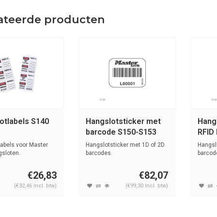
ateerde producten
otlabels S140
Hangslotsticker met
Hang
barcode S150-S153
RFID
S151
abels voor Master
Hangslotsticker met 1D of 2D
Hangsl
sloten.
barcodes.
barcod
€26,83
€82,07
(€32,46 Incl. btw)
(€99,30 Incl. btw)