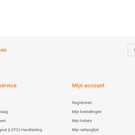
gen
service
Mijn account
Registreren
vraag
Mijn bestellingen
teem
Mijn tickets
gout (LOTO) Handleiding
Mijn verlanglijst