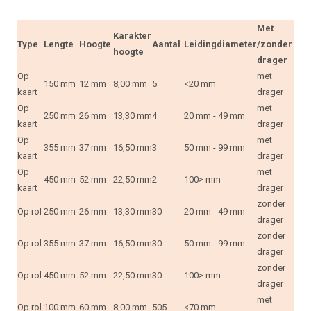
Met
Karakter
Type
Lengte
Hoogte
Aantal
Leidingdiameter
/zonder
hoogte
drager
Op
met
150 mm
12 mm
8,00 mm
5
<20 mm
kaart
drager
Op
met
250 mm
26 mm
13,30 mm
4
20 mm - 49 mm
kaart
drager
Op
met
355 mm
37 mm
16,50 mm
3
50 mm - 99 mm
kaart
drager
Op
met
450 mm
52 mm
22,50 mm
2
100> mm
kaart
drager
zonder
Op rol
250 mm
26 mm
13,30 mm
30
20 mm - 49 mm
drager
zonder
Op rol
355 mm
37 mm
16,50 mm
30
50 mm - 99 mm
drager
zonder
Op rol
450 mm
52 mm
22,50 mm
30
100> mm
drager
met
Op rol
100 mm
60 mm
8,00 mm
505
<70 mm