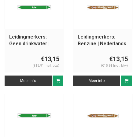
Leidingmerkers:
Leidingmerkers:
Geen drinkwater |
Benzine | Nederlands
Nederlands | Water
| Ontvlambare
vloeistoffen
€13,15
€13,15
(€15,91 Incl. btw)
(€15,91 Incl. btw)
Meer info
Meer info