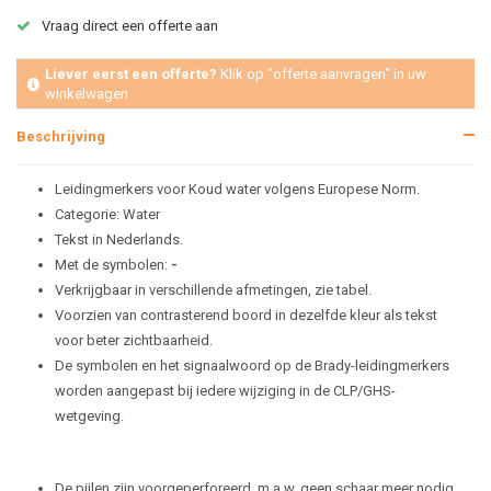
Vraag direct een offerte aan
Liever eerst een offerte?
Klik op "offerte aanvragen" in uw
winkelwagen
Beschrijving
Leidingmerkers voor Koud water volgens Europese Norm.
Categorie: Water
Tekst in Nederlands.
Met de symbolen:
-
Verkrijgbaar in verschillende afmetingen, zie tabel.
Voorzien van contrasterend boord in dezelfde kleur als tekst
voor beter zichtbaarheid.
De symbolen en het signaalwoord op de Brady-leidingmerkers
worden aangepast bij iedere wijziging in de CLP/GHS-
wetgeving.
De pijlen zijn voorgeperforeerd, m.a.w. geen schaar meer nodig