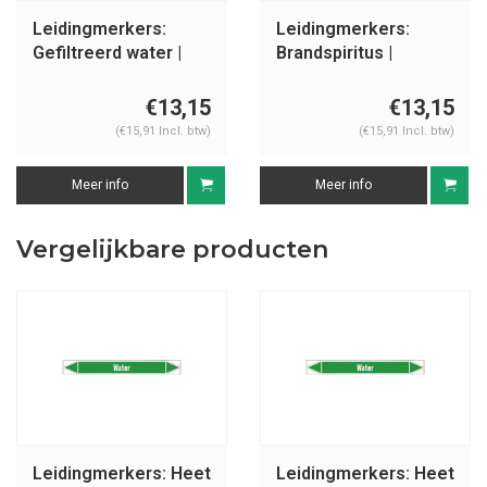
Leidingmerkers:
Leidingmerkers:
Gefiltreerd water |
Brandspiritus |
Nederlands | Water
Nederlands |
Ontvlambare
€13,15
€13,15
vloeistoffen
(€15,91 Incl. btw)
(€15,91 Incl. btw)
Meer info
Meer info
Vergelijkbare producten
Leidingmerkers: Heet
Leidingmerkers: Heet