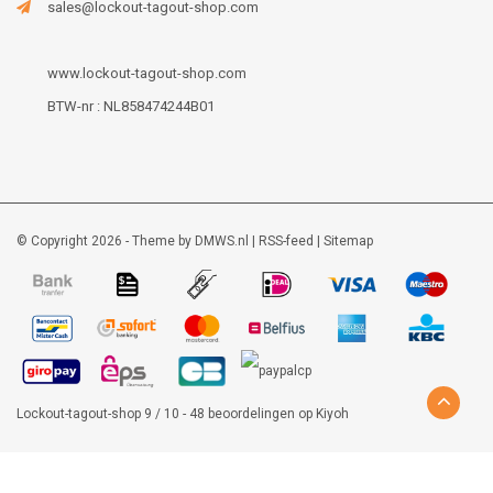
sales@lockout-tagout-shop.com
www.lockout-tagout-shop.com
BTW-nr : NL858474244B01
© Copyright 2026 - Theme by
DMWS.nl
|
RSS-feed
|
Sitemap
Lockout-tagout-shop
9
/
10
-
48
beoordelingen op
Kiyoh