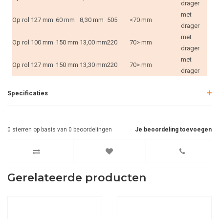
drager
met
Op rol
127 mm
60 mm
8,30 mm
505
<70 mm
drager
met
Op rol
100 mm
150 mm
13,00 mm
220
70> mm
drager
met
Op rol
127 mm
150 mm
13,30 mm
220
70> mm
drager
Specificaties
0
sterren op basis van
0
beoordelingen
Je beoordeling toevoegen
Gerelateerde producten