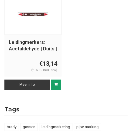
Leidingmerkers:
Acetaldehyde | Duits |
Ontvlambare
vloeistoffen
€13,14
(€15,90 Incl. btw)
Meer info
Tags
brady
gassen
leidingmarkering
pipe marking