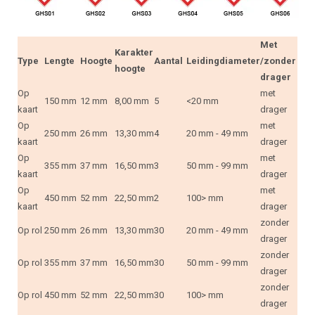
Met
Karakter
Type
Lengte
Hoogte
Aantal
Leidingdiameter
/zonder
hoogte
drager
Op
met
150 mm
12 mm
8,00 mm
5
<20 mm
kaart
drager
Op
met
250 mm
26 mm
13,30 mm
4
20 mm - 49 mm
kaart
drager
Op
met
355 mm
37 mm
16,50 mm
3
50 mm - 99 mm
kaart
drager
Op
met
450 mm
52 mm
22,50 mm
2
100> mm
kaart
drager
zonder
Op rol
250 mm
26 mm
13,30 mm
30
20 mm - 49 mm
drager
zonder
Op rol
355 mm
37 mm
16,50 mm
30
50 mm - 99 mm
drager
zonder
Op rol
450 mm
52 mm
22,50 mm
30
100> mm
drager