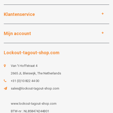
Klantenservice
Mijn account
Lockout-tagout-shop.com
Van 't Hoffstraat 4
2665 JL Bleiswijk, The Netherlands
+31 (0)10 822 44 00
sales@lockout-tagout-shop.com
www.lockout-tagout-shop.com
BTW-nr : NL858474244B01