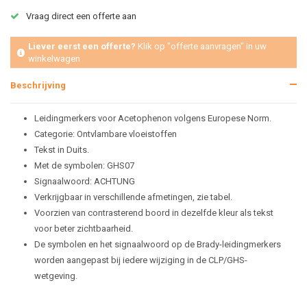
Vraag direct een offerte aan
Liever eerst een offerte?
Klik op "offerte aanvragen" in uw
winkelwagen
Beschrijving
Leidingmerkers voor Acetophenon volgens Europese Norm.
Categorie: Ontvlambare vloeistoffen
Tekst in Duits.
Met de symbolen: GHS07
Signaalwoord: ACHTUNG
Verkrijgbaar in verschillende afmetingen, zie tabel.
Voorzien van contrasterend boord in dezelfde kleur als tekst
voor beter zichtbaarheid.
De symbolen en het signaalwoord op de Brady-leidingmerkers
worden aangepast bij iedere wijziging in de CLP/GHS-
wetgeving.