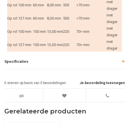
met
Op rol
100 mm
60 mm
8,00 mm
505
<70 mm
drager
met
Op rol
127 mm
60 mm
8,30 mm
505
<70 mm
drager
met
Op rol
100 mm
150 mm
13,00 mm
220
70> mm
drager
met
Op rol
127 mm
150 mm
13,30 mm
220
70> mm
drager
Specificaties
0
sterren op basis van
0
beoordelingen
Je beoordeling toevoegen
Gerelateerde producten