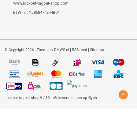
www.lockout-tagout-shop.com
BTW-nr : NL858474244B01
© Copyright 2026 - Theme by
DMWS.nl
|
RSS-feed
|
Sitemap
Lockout-tagout-shop
9
/
10
-
48
beoordelingen op
Kiyoh