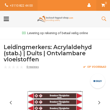
0
+3110 822 44 00
Levering op rekening of betaal veilig online
Leidingmerkers: Acrylaldehyd
(stab.) | Duits | Ontvlambare
vloeistoffen
0 reviews
OP VOORRAAD