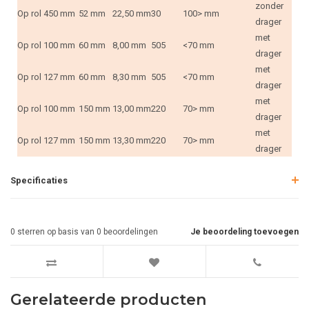
zonder
Op rol
450 mm
52 mm
22,50 mm
30
100> mm
drager
met
Op rol
100 mm
60 mm
8,00 mm
505
<70 mm
drager
met
Op rol
127 mm
60 mm
8,30 mm
505
<70 mm
drager
met
Op rol
100 mm
150 mm
13,00 mm
220
70> mm
drager
met
Op rol
127 mm
150 mm
13,30 mm
220
70> mm
drager
Specificaties
0
sterren op basis van
0
beoordelingen
Je beoordeling toevoegen
Gerelateerde producten