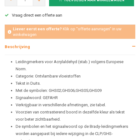
-
+
TOEVOEGEN AAN WINKELWAGEN
Vraag direct een offerte aan
Liever eerst een offerte?
Klik op "offerte aanvragen" in uw
winkelwagen
Beschrijving
Leidingmerkers voor Acrylaldehyd (stab.) volgens Europese
Norm.
Categorie: Ontvlambare vloeistoffen
Tekst in Duits.
Met de symbolen: GHS02;GHS06;GHS05;GHS09
Signaalwoord: GEFAHR
Verkrijgbaar in verschillende afmetingen, zie tabel.
Voorzien van contrasterend boord in dezelfde kleur als tekst
voor beter zichtbaarheid.
De symbolen en het signaalwoord op de Brady-leidingmerkers
worden aangepast bij iedere wijziging in de CLP/GHS-