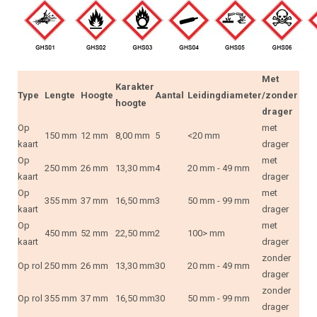
Met
Karakter
Type
Lengte
Hoogte
Aantal
Leidingdiameter
/zonder
hoogte
drager
Op
met
150 mm
12 mm
8,00 mm
5
<20 mm
kaart
drager
Op
met
250 mm
26 mm
13,30 mm
4
20 mm - 49 mm
kaart
drager
Op
met
355 mm
37 mm
16,50 mm
3
50 mm - 99 mm
kaart
drager
Op
met
450 mm
52 mm
22,50 mm
2
100> mm
kaart
drager
zonder
Op rol
250 mm
26 mm
13,30 mm
30
20 mm - 49 mm
drager
zonder
Op rol
355 mm
37 mm
16,50 mm
30
50 mm - 99 mm
drager