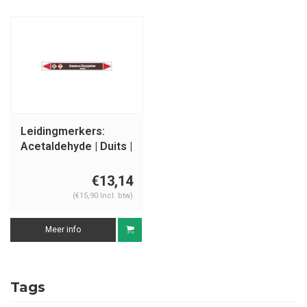
Leidingmerkers:
Acetaldehyde | Duits |
Ontvlambare
vloeistoffen
€13,14
(€15,90 Incl. btw)
Meer info
Tags