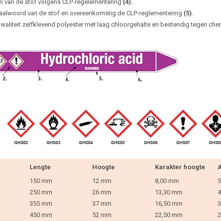
 van de stof volgens CLP-regelementering
(4)
.
aalwoord van de stof en overeenkomstig de CLP-reglementering
(5)
.
waliteit zelfklevend polyester met laag chloorgehalte en bestendig tegen che
Lengte
Hoogte
Karakter hoogte
A
150 mm
12 mm
8,00 mm
5
250 mm
26 mm
13,30 mm
4
355 mm
37 mm
16,50 mm
3
450 mm
52 mm
22,50 mm
2