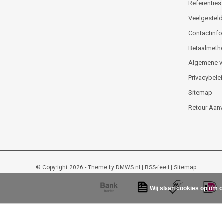
Referenties
Veelgesteld
Contactinfor
Betaalmeth
Algemene 
Privacybele
Sitemap
Retour Aan
© Copyright 2026 - Theme by
DMWS.nl
|
RSS-feed
|
Sitemap
Wij slaan cookies op om o
Lockout-tagout-shop
9
/
10
-
48
beoordelingen op
Kiyoh