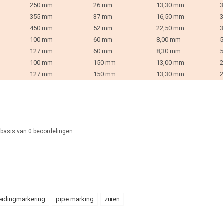
250 mm
26 mm
13,30 mm
3
355 mm
37 mm
16,50 mm
3
450 mm
52 mm
22,50 mm
3
100 mm
60 mm
8,00 mm
5
127 mm
60 mm
8,30 mm
5
100 mm
150 mm
13,00 mm
2
127 mm
150 mm
13,30 mm
2
 basis van
0
beoordelingen
eidingmarkering
pipe marking
zuren