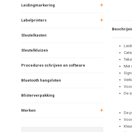
Leidingmarkering
Labelprinters
Beschrijvi
Sleutelkasten
Leid
Sleutelkluizen
Cate
Teks
Procedures schrijven en software
Met 
Sign
Verkr
Bluetooth hangsloten
Voor
De s
Blisterverpakking
Merken
De p
Voor
Kleu