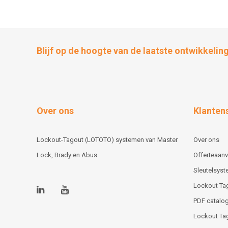
Blijf op de hoogte van de laatste ontwikkelin
Over ons
Klanten
Lockout-Tagout (LOTOTO) systemen van Master
Over ons
Lock, Brady en Abus
Offerteaan
Sleutelsys
Lockout Ta
PDF catalog
Lockout Ta