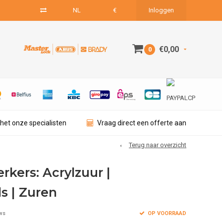
NL
€
Inloggen
€0,00
0
het onze specialisten
Vraag direct een offerte aan
Terug naar overzicht
kers: Acrylzuur |
s | Zuren
OP VOORRAAD
ws