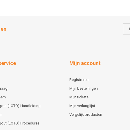
gen
service
Mijn account
Registreren
vraag
Mijn bestellingen
teem
Mijn tickets
gout (LOTO) Handleiding
Mijn verlanglijst
i
Vergelijk producten
gout (LOTO) Procedures