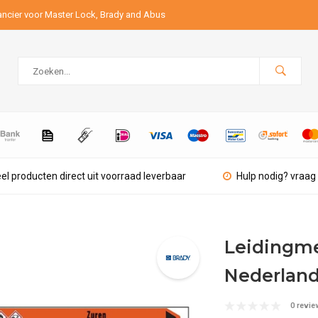
ancier voor Master Lock, Brady and Abus
el producten direct uit voorraad leverbaar
Hulp nodig? vraag 
Leidingmer
Nederland
0 revie