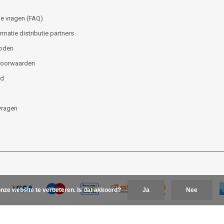
e vragen (FAQ)
matie distributie partners
oden
voorwaarden
id
vragen
nze website te verbeteren. Is dat akkoord?
Ja
Nee