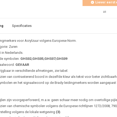
Liever eerst 
ng
Specificaties
ingmerkers voor Acrylzuur volgens Europese Norm.
gorie: Zuren
t in Nederlands.
de symbolen:
GHS02;GHS05;GHS07;GHS09
aalwoord:
GEVAAR
ijgbaar in verschillende afmetingen, zie tabel.
zien van contrasterend boord in dezelfde kleur als tekst voor beter zichtbaarh
ymbolen en het signaalwoord op de Brady-leidingmerkers worden aangepast bi
ijlen zijn voorgeperforeerd, m.a.w. geen schaar meer nodig om overtollige pijl
zien van chemische symbolen volgens de Europese richtlijnen 1272/2008, 79
rstelling volgens de lokale wetgeving
(3)
.