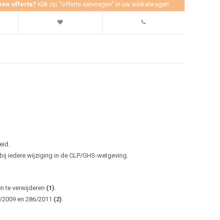
een offerte?
Klik op "offerte aanvragen" in uw winkelwagen
eid.
j iedere wijziging in de CLP/GHS-wetgeving.
en te verwijderen
(1)
.
0/2009 en 286/2011
(2)
.