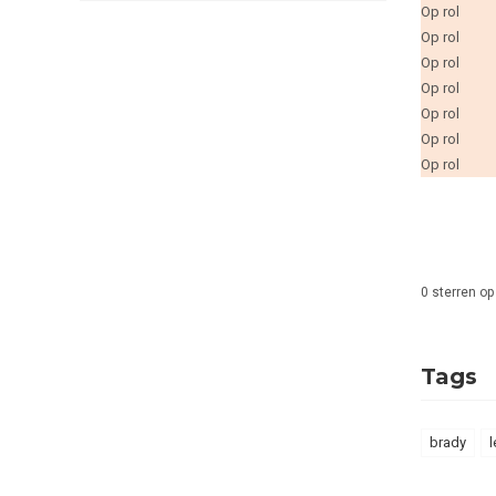
Op rol
Op rol
Op rol
Op rol
Op rol
Op rol
Op rol
0
sterren op
Tags
brady
l