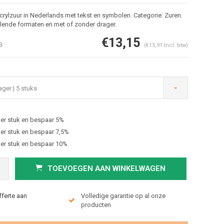
rylzuur in Nederlands met tekst en symbolen. Categorie: Zuren.
llende formaten en met of zonder drager.
€13,15
3
(€15,91 Incl. btw)
ger | 5 stuks
er stuk en bespaar 5%
Afbeelding vergroten
er stuk en bespaar 7,5%
er stuk en bespaar 10%
TOEVOEGEN AAN WINKELWAGEN
fferte aan
Volledige garantie op al onze
producten