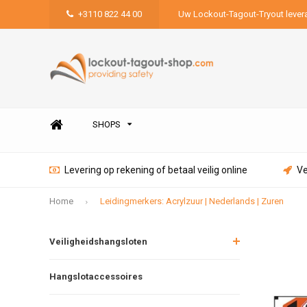
+3110 822 44 00
Uw Lockout-Tagout-Tryout lever
SHOPS
Levering op rekening of betaal veilig online
Ve
Home
Leidingmerkers: Acrylzuur | Nederlands | Zuren
Veiligheidshangsloten
Hangslotaccessoires