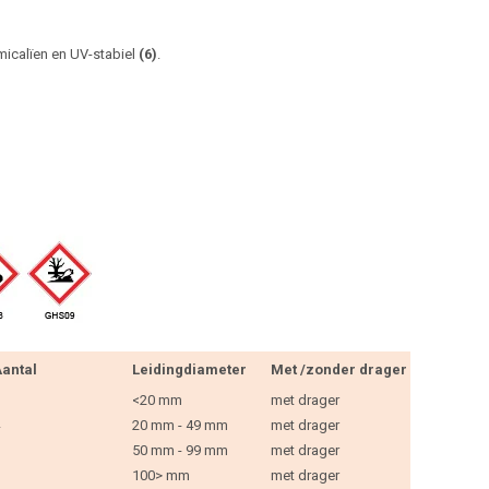
micalïen en UV-stabiel
(6)
.
antal
Leidingdiameter
Met /zonder drager
<20 mm
met drager
20 mm - 49 mm
met drager
50 mm - 99 mm
met drager
100> mm
met drager