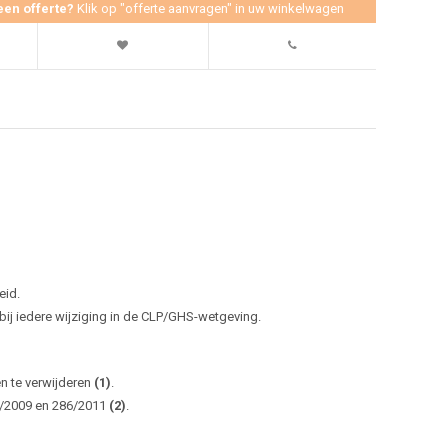
een offerte?
Klik op "offerte aanvragen" in uw winkelwagen
eid.
j iedere wijziging in de CLP/GHS-wetgeving.
en te verwijderen
(1)
.
0/2009 en 286/2011
(2)
.