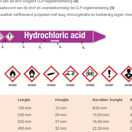
 van de stof volgens CLP-regelementering
(4)
.
aalwoord van de stof en overeenkomstig de CLP-reglementering
(5)
.
waliteit zelfklevend polyester met laag chloorgehalte en bestendig tegen che
Lengte
Hoogte
Karakter hoogte
A
150 mm
12 mm
8,00 mm
5
250 mm
26 mm
13,30 mm
4
355 mm
37 mm
16,50 mm
3
450 mm
52 mm
22,50 mm
2