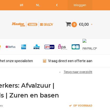
NL
€
Inloggen
€0,00
0
het onze specialisten
Vraag direct een offerte aan
Terug naar overzicht
kers: Afvalzuur |
s | Zuren en basen
OP VOORRAAD
ws