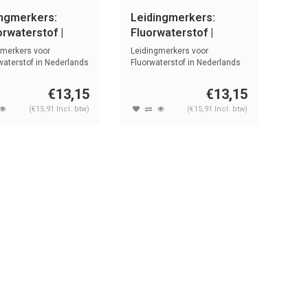
ingmerkers:
Leidingmerkers:
rwaterstof |
Fluorwaterstof |
lands | Zuren en
Nederlands | Zuren en
gmerkers voor
Leidingmerkers voor
n
basen
waterstof in Nederlands
Fluorwaterstof in Nederlands
t ...
met tekst e...
€13,15
€13,15
(€15,91 Incl. btw)
(€15,91 Incl. btw)