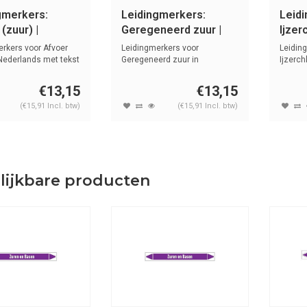
gmerkers:
Leidingmerkers:
Leid
(zuur) |
Geregeneerd zuur |
Ijzer
ands | Zuren en
Nederlands | Zuren en
Neder
rkers voor Afvoer
Leidingmerkers voor
Leidin
basen
base
 Nederlands met tekst
Geregeneerd zuur in
Ijzerch
Nederlands met teks...
met tek
€13,15
€13,15
(€15,91 Incl. btw)
(€15,91 Incl. btw)
lijkbare producten