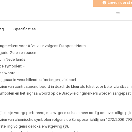
Liever eerst 
ng
Specificaties
ingmerkers voor Afvalzuur volgens Europese Norm.
gorie: Zuren en basen
t in Nederlands.
de symbolen:
-
aalwoord:
-
ijgbaar in verschillende afmetingen, zie tabel.
zien van contrasterend boord in dezelfde kleur als tekst voor beter zichtbaarh
ymbolen en het signaalwoord op de Brady-leidingmerkers worden aangepast bi
ijlen zijn voorgeperforeerd, m.a.w. geen schaar meer nodig om overtollige pijl
zien van chemische symbolen volgens de Europese richtlijnen 1272/2008, 79
rstelling volgens de lokale wetgeving
(3)
.