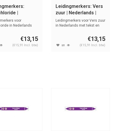
ingmerkers:
Leidingmerkers: Vers
chloride |
zuur | Nederlands |
lands | Zuren en
Zuren en basen
gmerkers voor
Leidingmerkers voor Vers zuur
n
loride in Nederlands
in Nederlands met tekst en
st e...
sy...
€13,15
€13,15
(€15,91 Incl. btw)
(€15,91 Incl. btw)