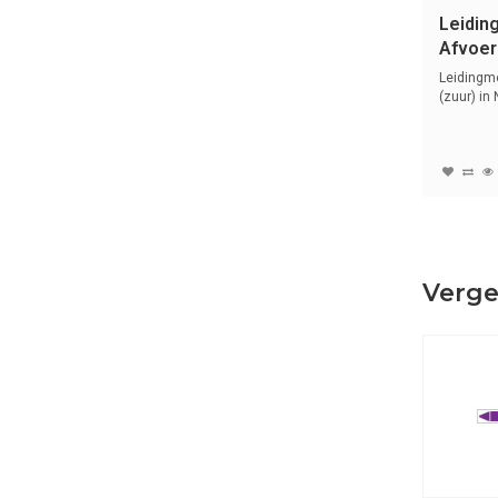
Leidin
Afvoer 
Nederl
Leidingme
basen
(zuur) in
en...
Verge