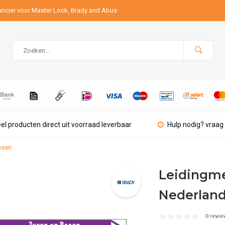
ancier voor Master Lock, Brady and Abus
el producten direct uit voorraad leverbaar
Hulp nodig? vraag 
asen
Leidingmer
Nederland
0 revie