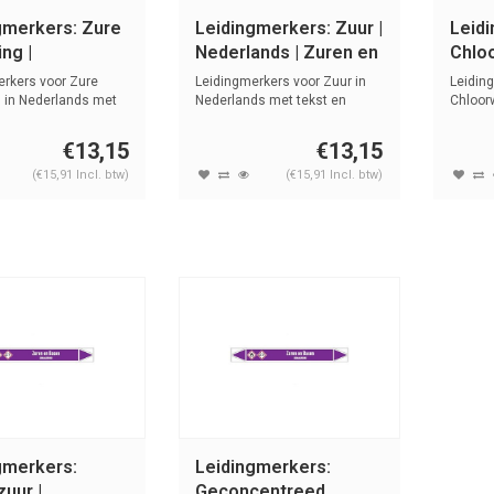
gmerkers: Zure
Leidingmerkers: Zuur |
Leid
ng |
Nederlands | Zuren en
Chloo
ands | Zuren en
basen
Neder
rkers voor Zure
Leidingmerkers voor Zuur in
Leidin
base
 in Nederlands met
Nederlands met tekst en
Chloor
symbole...
met teks
€13,15
€13,15
(€15,91 Incl. btw)
(€15,91 Incl. btw)
gmerkers:
Leidingmerkers:
uur |
Geconcentreed