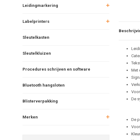
Leidingmarkering
Labelprinters
Beschrijvi
Sleutelkasten
Leid
Sleutelkluizen
Cate
Teks
Procedures schrijven en software
Met 
Sign
Verkr
Bluetooth hangsloten
Voor
De s
Blisterverpakking
Merken
De p
Voor
Kleu