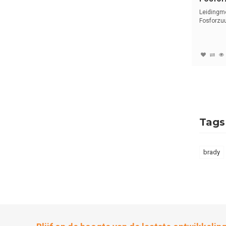
Nederl
Leidingm
basen
Fosforzuu
tekst en s
Tags
brady