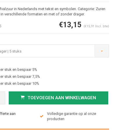
valzuur in Nederlands met tekst en symbolen. Categorie: Zuren
in verschillende formaten en met of zonder drager.
€13,15
5
(€15,91 Incl. btw)
ger | 5 stuks
er stuk en bespaar 5%
Afbeelding vergroten
er stuk en bespaar 7,5%
er stuk en bespaar 10%
TOEVOEGEN AAN WINKELWAGEN
fferte aan
Volledige garantie op al onze
producten