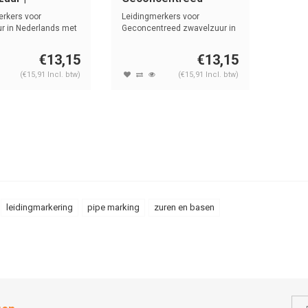
ands | Zuren en
zwavelzuur |
erkers voor
Leidingmerkers voor
Nederlands | Zuren en
r in Nederlands met
Geconcentreed zwavelzuur in
y...
Nederlands m...
basen
€13,15
€13,15
(€15,91 Incl. btw)
(€15,91 Incl. btw)
leidingmarkering
pipe marking
zuren en basen