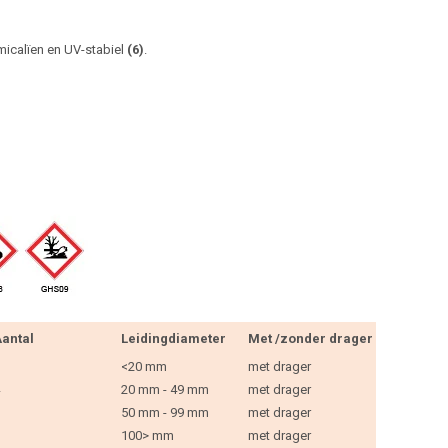
micalïen en UV-stabiel
(6)
.
antal
Leidingdiameter
Met /zonder drager
<20 mm
met drager
20 mm - 49 mm
met drager
50 mm - 99 mm
met drager
100> mm
met drager