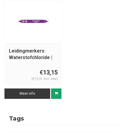
Leidingmerkers:
Waterstofchloride |
Nederlands | Zuren
en basen
€13,15
(€15,91 Incl. btw)
Meer info
Tags