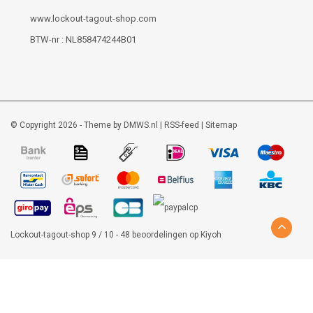
www.lockout-tagout-shop.com
BTW-nr : NL858474244B01
© Copyright 2026 - Theme by
DMWS.nl
|
RSS-feed
|
Sitemap
Lockout-tagout-shop
9
/
10
-
48
beoordelingen op
Kiyoh