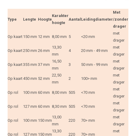
Met
Karakter
Type
Lengte
Hoogte
Aantal
Leidingdiameter
/zonder
hoogte
drager
met
Op kaart
150 mm
12 mm
8,00 mm
5
<20 mm
drager
13,30
met
Op kaart
250 mm
26 mm
4
20 mm - 49 mm
mm
drager
16,50
met
Op kaart
355 mm
37 mm
3
50 mm - 99 mm
mm
drager
22,50
met
Op kaart
450 mm
52 mm
2
100> mm
mm
drager
met
Op rol
100 mm
60 mm
8,00 mm
505
<70 mm
drager
met
Op rol
127 mm
60 mm
8,30 mm
505
<70 mm
drager
13,00
met
Op rol
100 mm
150 mm
220
70> mm
mm
drager
13,30
met
Op rol
127 mm
150 mm
220
70> mm