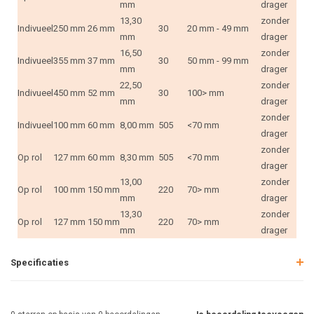
mm
drager
13,30
zonder
Indivueel
250 mm
26 mm
30
20 mm - 49 mm
mm
drager
16,50
zonder
Indivueel
355 mm
37 mm
30
50 mm - 99 mm
mm
drager
22,50
zonder
Indivueel
450 mm
52 mm
30
100> mm
mm
drager
zonder
Indivueel
100 mm
60 mm
8,00 mm
505
<70 mm
drager
zonder
Op rol
127 mm
60 mm
8,30 mm
505
<70 mm
drager
13,00
zonder
Op rol
100 mm
150 mm
220
70> mm
mm
drager
13,30
zonder
Op rol
127 mm
150 mm
220
70> mm
mm
drager
Specificaties