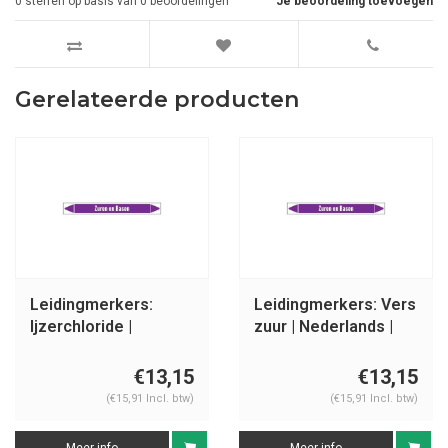
0
sterren op basis van
0
beoordelingen
Je beoordeling toevoegen
Gerelateerde producten
Leidingmerkers:
Leidingmerkers: Vers
Ijzerchloride |
zuur | Nederlands |
Nederlands | Zuren
Zuren en basen
en basen
€13,15
€13,15
(€15,91 Incl. btw)
(€15,91 Incl. btw)