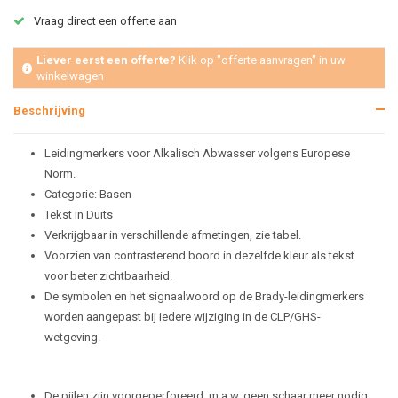
Vraag direct een offerte aan
Liever eerst een offerte?
Klik op "offerte aanvragen" in uw
winkelwagen
Beschrijving
Leidingmerkers voor Alkalisch Abwasser volgens Europese
Norm.
Categorie: Basen
Tekst in Duits
Verkrijgbaar in verschillende afmetingen, zie tabel.
Voorzien van contrasterend boord in dezelfde kleur als tekst
voor beter zichtbaarheid.
De symbolen en het signaalwoord op de Brady-leidingmerkers
worden aangepast bij iedere wijziging in de CLP/GHS-
wetgeving.
De pijlen zijn voorgeperforeerd, m.a.w. geen schaar meer nodig