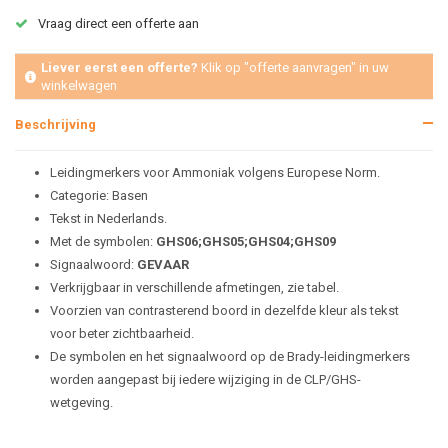
Vraag direct een offerte aan
Liever eerst een offerte?
Klik op "offerte aanvragen" in uw
winkelwagen
Beschrijving
Leidingmerkers voor Ammoniak volgens Europese Norm.
Categorie: Basen
Tekst in Nederlands.
Met de symbolen:
GHS06;GHS05;GHS04;GHS09
Signaalwoord:
GEVAAR
Verkrijgbaar in verschillende afmetingen, zie tabel.
Voorzien van contrasterend boord in dezelfde kleur als tekst
voor beter zichtbaarheid.
De symbolen en het signaalwoord op de Brady-leidingmerkers
worden aangepast bij iedere wijziging in de CLP/GHS-
wetgeving.