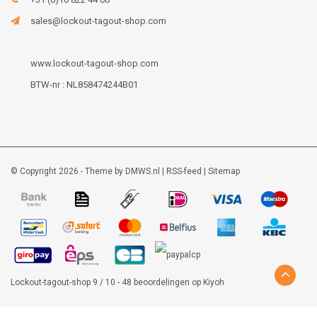
sales@lockout-tagout-shop.com
www.lockout-tagout-shop.com
BTW-nr : NL858474244B01
© Copyright 2026 - Theme by
DMWS.nl
|
RSS-feed
|
Sitemap
Lockout-tagout-shop
9
/
10
-
48
beoordelingen op
Kiyoh