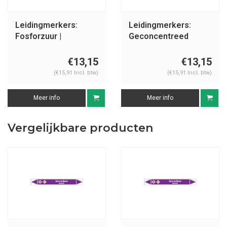
Leidingmerkers:
Leidingmerkers:
Fosforzuur |
Geconcentreed
Nederlands | Zuren
zwavelzuur |
en basen
Nederlands | Zuren
€13,15
€13,15
en basen
(€15,91 Incl. btw)
(€15,91 Incl. btw)
Meer info
Meer info
Vergelijkbare producten