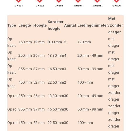
Met
Karakter
Type
Lengte
Hoogte
Aantal
Leidingdiameter
/zonder
hoogte
drager
Op
met
150 mm
12 mm
8,00 mm
5
<20 mm
kaart
drager
Op
met
250 mm
26 mm
13,30 mm
4
20 mm - 49 mm
kaart
drager
Op
met
355 mm
37 mm
16,50 mm
3
50 mm - 99 mm
kaart
drager
Op
met
450 mm
52 mm
22,50 mm
2
100> mm
kaart
drager
zonder
Op rol
250 mm
26 mm
13,30 mm
30
20 mm - 49 mm
drager
zonder
Op rol
355 mm
37 mm
16,50 mm
30
50 mm - 99 mm
drager
zonder
Op rol
450 mm
52 mm
22,50 mm
30
100> mm
drager