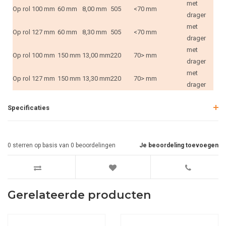
met
Op rol
100 mm
60 mm
8,00 mm
505
<70 mm
drager
met
Op rol
127 mm
60 mm
8,30 mm
505
<70 mm
drager
met
Op rol
100 mm
150 mm
13,00 mm
220
70> mm
drager
met
Op rol
127 mm
150 mm
13,30 mm
220
70> mm
drager
Specificaties
0
sterren op basis van
0
beoordelingen
Je beoordeling toevoegen
Gerelateerde producten