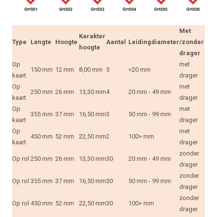
Met
Karakter
Type
Lengte
Hoogte
Aantal
Leidingdiameter
/zonder
hoogte
drager
Op
met
150 mm
12 mm
8,00 mm
5
<20 mm
kaart
drager
Op
met
250 mm
26 mm
13,30 mm
4
20 mm - 49 mm
kaart
drager
Op
met
355 mm
37 mm
16,50 mm
3
50 mm - 99 mm
kaart
drager
Op
met
450 mm
52 mm
22,50 mm
2
100> mm
kaart
drager
zonder
Op rol
250 mm
26 mm
13,30 mm
30
20 mm - 49 mm
drager
zonder
Op rol
355 mm
37 mm
16,50 mm
30
50 mm - 99 mm
drager
zonder
Op rol
450 mm
52 mm
22,50 mm
30
100> mm
drager