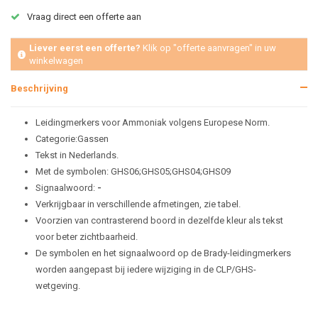
Vraag direct een offerte aan
Liever eerst een offerte?
Klik op "offerte aanvragen" in uw
winkelwagen
Beschrijving
Leidingmerkers voor Ammoniak volgens Europese Norm.
Categorie:Gassen
Tekst in Nederlands.
Met de symbolen: GHS06;GHS05;GHS04;GHS09
Signaalwoord:
-
Verkrijgbaar in verschillende afmetingen, zie tabel.
Voorzien van contrasterend boord in dezelfde kleur als tekst
voor beter zichtbaarheid.
De symbolen en het signaalwoord op de Brady-leidingmerkers
worden aangepast bij iedere wijziging in de CLP/GHS-
wetgeving.