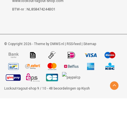
www.lockout-tagout-shop.com
BTW-nr : NL858474244B01
© Copyright 2026 - Theme by
DMWS.nl
|
RSS-feed
|
Sitemap
Lockout-tagout-shop
9
/
10
-
48
beoordelingen op
Kiyoh