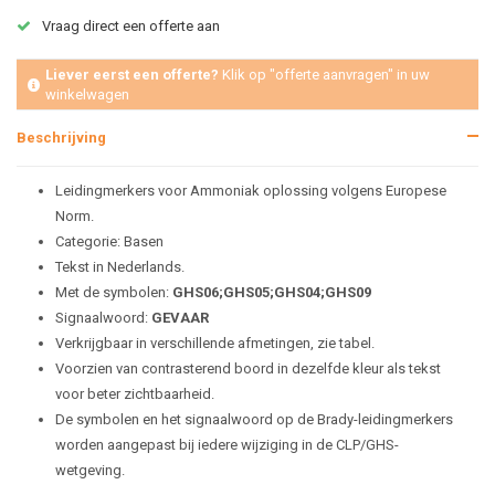
Vraag direct een offerte aan
Liever eerst een offerte?
Klik op "offerte aanvragen" in uw
winkelwagen
Beschrijving
Leidingmerkers voor Ammoniak oplossing volgens Europese
Norm.
Categorie: Basen
Tekst in Nederlands.
Met de symbolen:
GHS06;GHS05;GHS04;GHS09
Signaalwoord:
GEVAAR
Verkrijgbaar in verschillende afmetingen, zie tabel.
Voorzien van contrasterend boord in dezelfde kleur als tekst
voor beter zichtbaarheid.
De symbolen en het signaalwoord op de Brady-leidingmerkers
worden aangepast bij iedere wijziging in de CLP/GHS-
wetgeving.