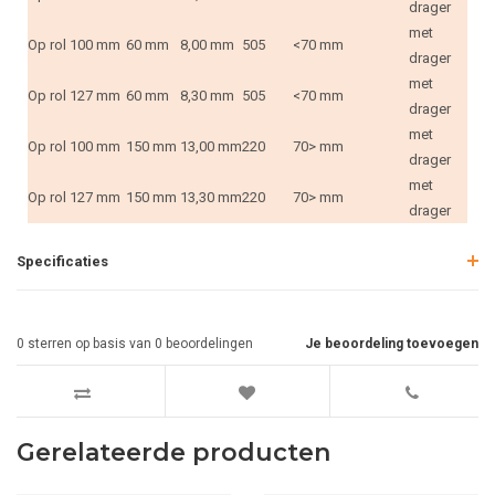
drager
met
Op rol
100 mm
60 mm
8,00 mm
505
<70 mm
drager
met
Op rol
127 mm
60 mm
8,30 mm
505
<70 mm
drager
met
Op rol
100 mm
150 mm
13,00 mm
220
70> mm
drager
met
Op rol
127 mm
150 mm
13,30 mm
220
70> mm
drager
Specificaties
0
sterren op basis van
0
beoordelingen
Je beoordeling toevoegen
Gerelateerde producten