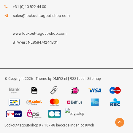
+31 (0)10 822 44 00
sales@lockout-tagout-shop.com
www.lockout-tagout-shop.com
BTW-nr : NL858474244B01
© Copyright 2026 - Theme by
DMWS.nl
|
RSS-feed
|
Sitemap
Lockout-tagout-shop
9
/
10
-
48
beoordelingen op
Kiyoh