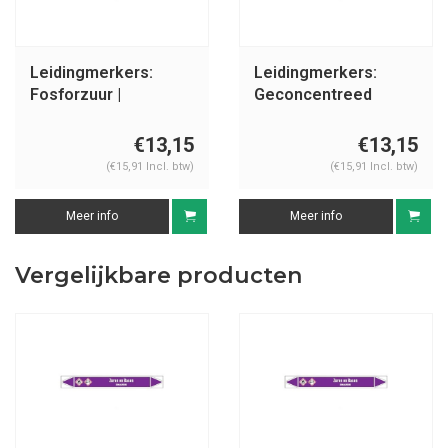
Leidingmerkers:
Leidingmerkers:
Fosforzuur |
Geconcentreed
Nederlands | Zuren
zwavelzuur |
en basen
Nederlands | Zuren
€13,15
€13,15
en basen
(€15,91 Incl. btw)
(€15,91 Incl. btw)
Meer info
Meer info
Vergelijkbare producten