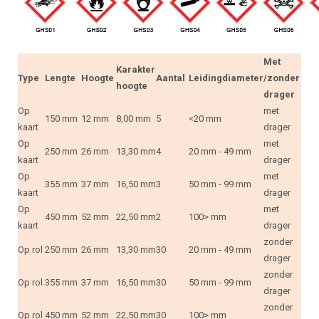
Met
Karakter
Type
Lengte
Hoogte
Aantal
Leidingdiameter
/zonder
hoogte
drager
Op
met
150 mm
12 mm
8,00 mm
5
<20 mm
kaart
drager
Op
met
250 mm
26 mm
13,30 mm
4
20 mm - 49 mm
kaart
drager
Op
met
355 mm
37 mm
16,50 mm
3
50 mm - 99 mm
kaart
drager
Op
met
450 mm
52 mm
22,50 mm
2
100> mm
kaart
drager
zonder
Op rol
250 mm
26 mm
13,30 mm
30
20 mm - 49 mm
drager
zonder
Op rol
355 mm
37 mm
16,50 mm
30
50 mm - 99 mm
drager
zonder
Op rol
450 mm
52 mm
22,50 mm
30
100> mm