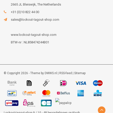
2665 JL Bleiswijk, The Netherlands
+31 (0)10 822 44 00
sales@lockout-tagout-shop.com
www.lockout-tagout-shop.com
BTW-nr : NL858474244B01
© Copyright 2026 - Theme by
DMWS.nl
|
RSS-feed
|
Sitemap
Lockout-tagout-shop
9
/
10
-
48
beoordelingen op
Kiyoh