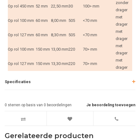
zonder
Op rol
450 mm
52 mm
22,50 mm
30
100> mm
drager
met
Op rol
100 mm
60 mm
8,00 mm
505
<70 mm
drager
met
Op rol
127 mm
60 mm
8,30 mm
505
<70 mm
drager
met
Op rol
100 mm
150 mm
13,00 mm
220
70> mm
drager
met
Op rol
127 mm
150 mm
13,30 mm
220
70> mm
drager
Specificaties
0
sterren op basis van
0
beoordelingen
Je beoordeling toevoegen
Gerelateerde producten