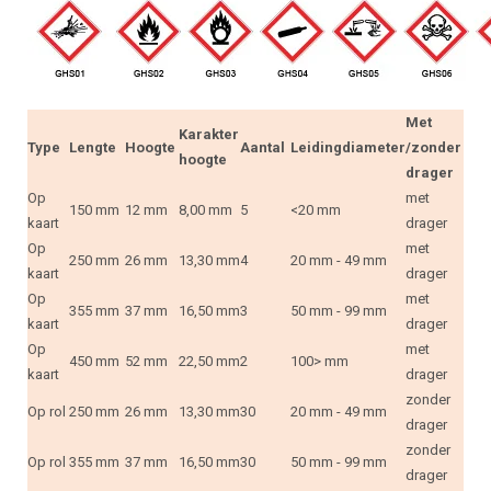
Met
Karakter
Type
Lengte
Hoogte
Aantal
Leidingdiameter
/zonder
hoogte
drager
Op
met
150 mm
12 mm
8,00 mm
5
<20 mm
kaart
drager
Op
met
250 mm
26 mm
13,30 mm
4
20 mm - 49 mm
kaart
drager
Op
met
355 mm
37 mm
16,50 mm
3
50 mm - 99 mm
kaart
drager
Op
met
450 mm
52 mm
22,50 mm
2
100> mm
kaart
drager
zonder
Op rol
250 mm
26 mm
13,30 mm
30
20 mm - 49 mm
drager
zonder
Op rol
355 mm
37 mm
16,50 mm
30
50 mm - 99 mm
drager