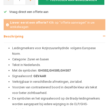
-
+
TOEVOEGEN AAN WINKELWAGEN
Vraag direct een offerte aan
Liever eerst een offerte?
Klik op "offerte aanvragen" in uw
winkelwagen
Beschrijving
Leidingmerkers voor Azijnzuuranhydride volgens Europese
Norm.
Categorie: Zuren en basen
Tekst in Nederlands.
Met de symbolen:
GHS02;GHS05;GHS07
Signaalwoord:
GEVAAR
Verkrijgbaar in verschillende afmetingen, zie tabel.
Voorzien van contrasterend boord in dezelfde kleur als tekst
voor beter zichtbaarheid.
De symbolen en het signaalwoord op de Brady-leidingmerkers
worden aangepast bij iedere wijziging in de CLP/GHS-