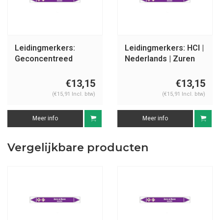
Leidingmerkers:
Leidingmerkers: HCl |
Geconcentreed
Nederlands | Zuren
zwavelzuur |
en basen
Nederlands | Zuren
€13,15
€13,15
en basen
(€15,91 Incl. btw)
(€15,91 Incl. btw)
Meer info
Meer info
Vergelijkbare producten