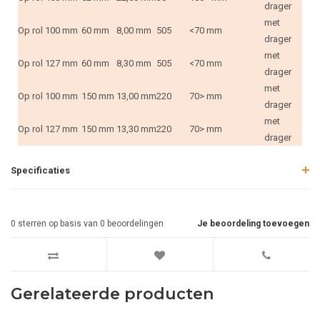
drager
met
Op rol
100 mm
60 mm
8,00 mm
505
<70 mm
drager
met
Op rol
127 mm
60 mm
8,30 mm
505
<70 mm
drager
met
Op rol
100 mm
150 mm
13,00 mm
220
70> mm
drager
met
Op rol
127 mm
150 mm
13,30 mm
220
70> mm
drager
Specificaties
0
sterren op basis van
0
beoordelingen
Je beoordeling toevoegen
Gerelateerde producten