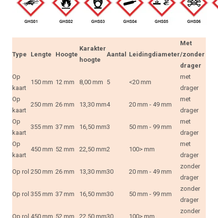
Met
Karakter
Type
Lengte
Hoogte
Aantal
Leidingdiameter
/zonder
hoogte
drager
Op
met
150 mm
12 mm
8,00 mm
5
<20 mm
kaart
drager
Op
met
250 mm
26 mm
13,30 mm
4
20 mm - 49 mm
kaart
drager
Op
met
355 mm
37 mm
16,50 mm
3
50 mm - 99 mm
kaart
drager
Op
met
450 mm
52 mm
22,50 mm
2
100> mm
kaart
drager
zonder
Op rol
250 mm
26 mm
13,30 mm
30
20 mm - 49 mm
drager
zonder
Op rol
355 mm
37 mm
16,50 mm
30
50 mm - 99 mm
drager
zonder
Op rol
450 mm
52 mm
22,50 mm
30
100> mm