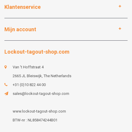
Klantenservice
Mijn account
Lockout-tagout-shop.com
Van 't Hoffstraat 4
2665 JL Bleiswijk, The Netherlands
+31 (0)10 822 44 00
sales@lockout-tagout-shop.com
www.lockout-tagout-shop.com
BTW-nr : NL858474244B01