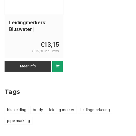
Leidingmerkers:
Bluswater |
Nederlands |
Blusleiding
€13,15
(€15,91 Incl. btw)
Meer info
Tags
blusleiding
brady
leiding merker
leidingmarkering
pipe marking