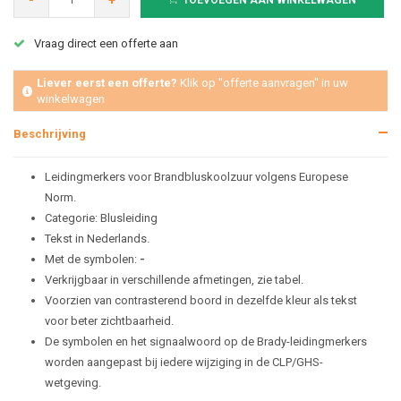
-
+
TOEVOEGEN AAN WINKELWAGEN
Vraag direct een offerte aan
Liever eerst een offerte?
Klik op "offerte aanvragen" in uw
winkelwagen
Beschrijving
Leidingmerkers voor Brandbluskoolzuur volgens Europese
Norm.
Categorie: Blusleiding
Tekst in Nederlands.
Met de symbolen:
-
Verkrijgbaar in verschillende afmetingen, zie tabel.
Voorzien van contrasterend boord in dezelfde kleur als tekst
voor beter zichtbaarheid.
De symbolen en het signaalwoord op de Brady-leidingmerkers
worden aangepast bij iedere wijziging in de CLP/GHS-
wetgeving.