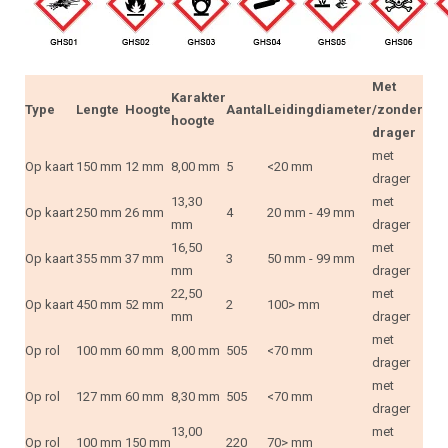
Met
Karakter
Type
Lengte
Hoogte
Aantal
Leidingdiameter
/zonder
hoogte
drager
met
Op kaart
150 mm
12 mm
8,00 mm
5
<20 mm
drager
13,30
met
Op kaart
250 mm
26 mm
4
20 mm - 49 mm
mm
drager
16,50
met
Op kaart
355 mm
37 mm
3
50 mm - 99 mm
mm
drager
22,50
met
Op kaart
450 mm
52 mm
2
100> mm
mm
drager
met
Op rol
100 mm
60 mm
8,00 mm
505
<70 mm
drager
met
Op rol
127 mm
60 mm
8,30 mm
505
<70 mm
drager
13,00
met
Op rol
100 mm
150 mm
220
70> mm