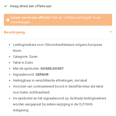
Vraag direct een offerte aan
Liever eerst een offerte?
Klik op "offerte aanvragen" in uw
winkelwagen
Beschrijving
Leidingmerkers voor Chlorschwefelsäure volgens Europese
Norm.
Categorie: Zuren
Tekst in Duits
Met de symbolen:
GHS05;GHS07
Signaalwoord:
GEFAHR
Verkrijgbaar in verschillende afmetingen, zie tabel.
Voorzien van contrasterend boord in dezelfde kleur als tekst
voor beter zichtbaarheid.
De symbolen en het signaalwoord op de Brady-leidingmerkers
worden aangepast bij iedere wijziging in de CLP/GHS-
wetgeving.