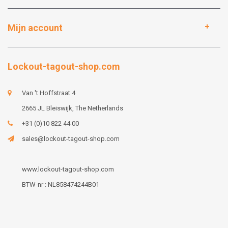
Mijn account
Lockout-tagout-shop.com
Van 't Hoffstraat 4
2665 JL Bleiswijk, The Netherlands
+31 (0)10 822 44 00
sales@lockout-tagout-shop.com
www.lockout-tagout-shop.com
BTW-nr : NL858474244B01