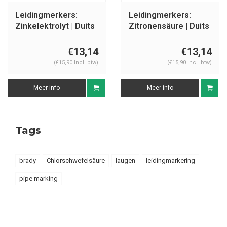
Leidingmerkers:
Leidingmerkers:
Zinkelektrolyt | Duits
Zitronensäure | Duits
| Zuren
| Zuren
€13,14
€13,14
(€15,90 Incl. btw)
(€15,90 Incl. btw)
Meer info
Meer info
Tags
brady
Chlorschwefelsäure
laugen
leidingmarkering
pipe marking