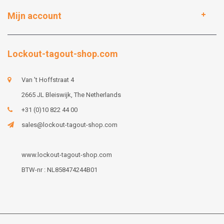
Mijn account
Lockout-tagout-shop.com
Van 't Hoffstraat 4
2665 JL Bleiswijk, The Netherlands
+31 (0)10 822 44 00
sales@lockout-tagout-shop.com
www.lockout-tagout-shop.com
BTW-nr : NL858474244B01