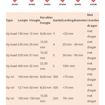
Met
Karakter
Type
Lengte
Hoogte
Aantal
Leidingdiameter
/zonder
hoogte
drager
met
Op kaart
150 mm
12 mm
8,00 mm
5
<20 mm
drager
13,30
met
Op kaart
250 mm
26 mm
4
20 mm - 49 mm
mm
drager
16,50
met
Op kaart
355 mm
37 mm
3
50 mm - 99 mm
mm
drager
22,50
met
Op kaart
450 mm
52 mm
2
100> mm
mm
drager
met
Op rol
100 mm
60 mm
8,00 mm
505
<70 mm
drager
met
Op rol
127 mm
60 mm
8,30 mm
505
<70 mm
drager
13,00
met
Op rol
100 mm
150 mm
220
70> mm
mm
drager