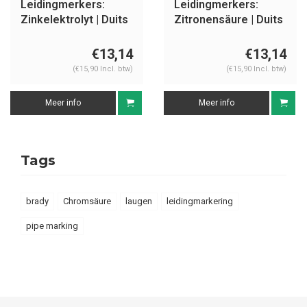
Leidingmerkers:
Leidingmerkers:
Zinkelektrolyt | Duits
Zitronensäure | Duits
| Zuren
| Zuren
€13,14
€13,14
(€15,90 Incl. btw)
(€15,90 Incl. btw)
Meer info
Meer info
Tags
brady
Chromsäure
laugen
leidingmarkering
pipe marking