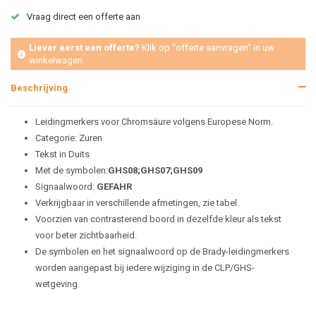
Vraag direct een offerte aan
Liever eerst een offerte?
Klik op "offerte aanvragen" in uw
winkelwagen
Beschrijving
Leidingmerkers voor Chromsäure volgens Europese Norm.
Categorie: Zuren
Tekst in Duits
Met de symbolen:
GHS08;GHS07;
GHS09
Signaalwoord:
GEFAHR
Verkrijgbaar in verschillende afmetingen, zie tabel.
Voorzien van contrasterend boord in dezelfde kleur als tekst
voor beter zichtbaarheid.
De symbolen en het signaalwoord op de Brady-leidingmerkers
worden aangepast bij iedere wijziging in de CLP/GHS-
wetgeving.