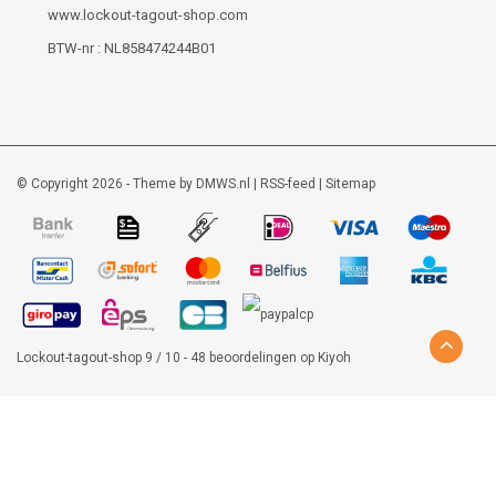
www.lockout-tagout-shop.com
BTW-nr : NL858474244B01
© Copyright 2026 - Theme by
DMWS.nl
|
RSS-feed
|
Sitemap
Lockout-tagout-shop
9
/
10
-
48
beoordelingen op
Kiyoh