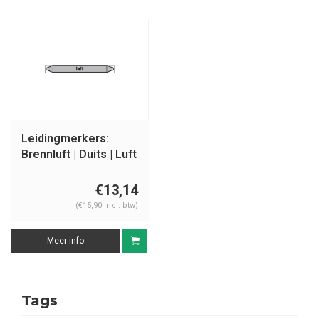
Leidingmerkers:
Brennluft | Duits | Luft
€13,14
(€15,90 Incl. btw)
Meer info
Tags