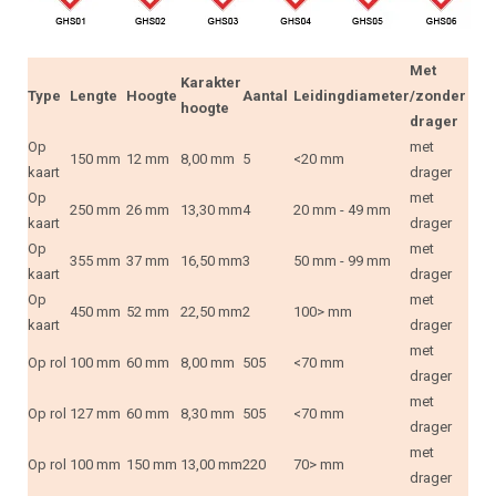
Met
Karakter
Type
Lengte
Hoogte
Aantal
Leidingdiameter
/zonder
hoogte
drager
Op
met
150 mm
12 mm
8,00 mm
5
<20 mm
kaart
drager
Op
met
250 mm
26 mm
13,30 mm
4
20 mm - 49 mm
kaart
drager
Op
met
355 mm
37 mm
16,50 mm
3
50 mm - 99 mm
kaart
drager
Op
met
450 mm
52 mm
22,50 mm
2
100> mm
kaart
drager
met
Op rol
100 mm
60 mm
8,00 mm
505
<70 mm
drager
met
Op rol
127 mm
60 mm
8,30 mm
505
<70 mm
drager
met
Op rol
100 mm
150 mm
13,00 mm
220
70> mm
drager