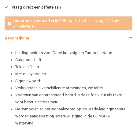
Vraag direct een offerte aan
Liever eerst een offerte?
Klik op "offerte aanvragen" in uw
winkelwagen
Beschrijving
Leidingmerkers voor Druckluft volgens Europese Norm.
Categorie: Luft
Tekst in Duits
Met de symbolen:
-
Signaalwoord:
-
Verkrijgbaar in verschillende afmetingen, zie tabel.
Voorzien van contrasterend boord in dezelfde kleur als tekst
voor beter zichtbaarheid.
De symbolen en het signaalwoord op de Brady-leidingmerkers
worden aangepast bij iedere wijziging in de CLP/GHS-
wetgeving.