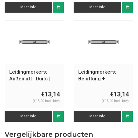
Meer info
Meer info
Leidingmerkers:
Leidingmerkers:
Außenluft | Duits |
Belüftung +
Luft
Entlüftung | Duits |
Luft
€13,14
€13,14
(€15,90 Incl. btw)
(€15,90 Incl. btw)
Meer info
Meer info
Vergelijkbare producten