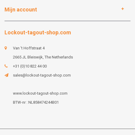
Mijn account
Lockout-tagout-shop.com
Van 't Hoffstraat 4
2665 JL Bleiswijk, The Netherlands
+31 (0)10 822 44 00
sales@lockout-tagout-shop.com
www.lockout-tagout-shop.com
BTW-nr : NL858474244B01