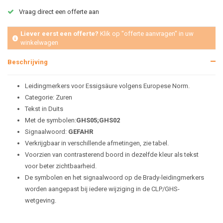
Vraag direct een offerte aan
Liever eerst een offerte?
Klik op "offerte aanvragen" in uw
winkelwagen
Beschrijving
Leidingmerkers voor Essigsäure volgens Europese Norm.
Categorie: Zuren
Tekst in Duits
Met de symbolen:
GHS05;
GHS02
Signaalwoord:
GEFAHR
Verkrijgbaar in verschillende afmetingen, zie tabel.
Voorzien van contrasterend boord in dezelfde kleur als tekst
voor beter zichtbaarheid.
De symbolen en het signaalwoord op de Brady-leidingmerkers
worden aangepast bij iedere wijziging in de CLP/GHS-
wetgeving.