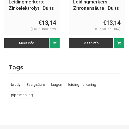
Leidingmerkers:
Leidingmerkers:
Zinkelektrolyt | Duits
Zitronensäure | Duits
| Zuren
| Zuren
€13,14
€13,14
(€15,90 Incl. btw)
(€15,90 Incl. btw)
Meer info
Meer info
Tags
brady
Essigsäure
laugen
leidingmarkering
pipe marking