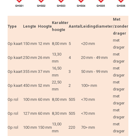
Met
Karakter
Type
Lengte
Hoogte
Aantal
Leidingdiameter
/zonder
hoogte
drager
met
Op kaart
150 mm
12 mm
8,00 mm
5
<20 mm
drager
13,30
met
Op kaart
250 mm
26 mm
4
20 mm - 49 mm
mm
drager
16,50
met
Op kaart
355 mm
37 mm
3
50 mm - 99 mm
mm
drager
22,50
met
Op kaart
450 mm
52 mm
2
100> mm
mm
drager
met
Op rol
100 mm
60 mm
8,00 mm
505
<70 mm
drager
met
Op rol
127 mm
60 mm
8,30 mm
505
<70 mm
drager
13,00
met
Op rol
100 mm
150 mm
220
70> mm
mm
drager