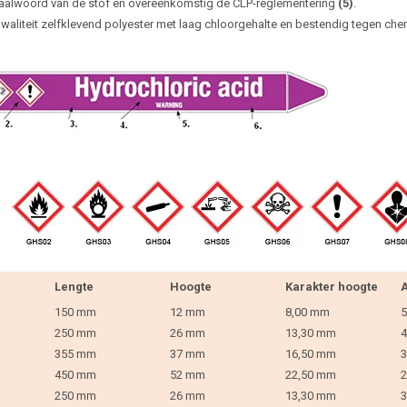
aalwoord van de stof en overeenkomstig de CLP-reglementering
(5)
.
waliteit zelfklevend polyester met laag chloorgehalte en bestendig tegen che
Lengte
Hoogte
Karakter hoogte
A
150 mm
12 mm
8,00 mm
5
250 mm
26 mm
13,30 mm
4
355 mm
37 mm
16,50 mm
3
450 mm
52 mm
22,50 mm
2
250 mm
26 mm
13,30 mm
3