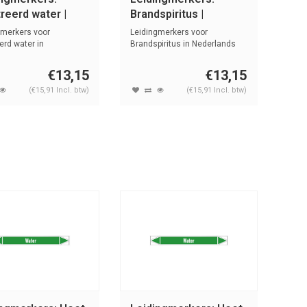
treerd water |
Brandspiritus |
lands | Water
Nederlands |
gmerkers voor
Leidingmerkers voor
Ontvlambare
eerd water in
Brandspiritus in Nederlands
nds met teks...
met tekst en...
vloeistoffen
€13,15
€13,15
(€15,91 Incl. btw)
(€15,91 Incl. btw)