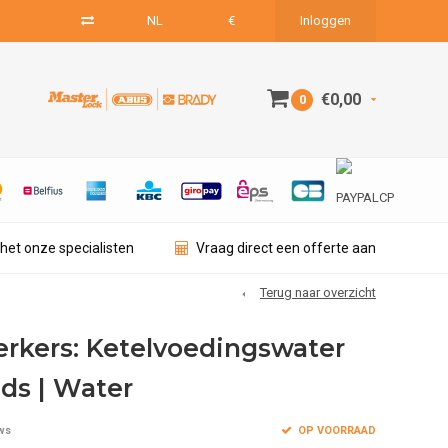
NL
€
Inloggen
€0,00
0
het onze specialisten
Vraag direct een offerte aan
Terug naar overzicht
rkers: Ketelvoedingswater
nds | Water
OP VOORRAAD
ws