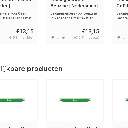
ter |
Benzine | Nederlands |
Gefil
ands | Water
Ontvlambare
Neder
erkers voor Geen
Leidingmerkers voor Benzine
Leidin
vloeistoffen
r in Nederlands met
in Nederlands met tekst en
Gefiltr
symbo...
Nederla
€13,15
€13,15
(€15,91 Incl. btw)
(€15,91 Incl. btw)
lijkbare producten