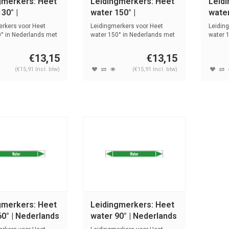
gmerkers: Heet
Leidingmerkers: Heet
Leid
30° |
water 150° |
water
ands | Water
Nederlands | Water
Neder
rkers voor Heet
Leidingmerkers voor Heet
Leidin
° in Nederlands met
water 150° in Nederlands met
water 
tekst...
tekst...
€13,15
€13,15
(€15,91 Incl. btw)
(€15,91 Incl. btw)
gmerkers: Heet
Leidingmerkers: Heet
60° | Nederlands
water 90° | Nederlands
r
| Water