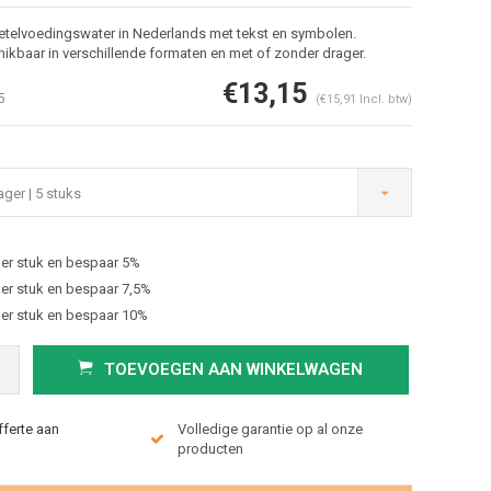
etelvoedingswater in Nederlands met tekst en symbolen.
hikbaar in verschillende formaten en met of zonder drager.
€13,15
5
(€15,91 Incl. btw)
ger | 5 stuks
er stuk en bespaar 5%
Afbeelding vergroten
er stuk en bespaar 7,5%
er stuk en bespaar 10%
TOEVOEGEN AAN WINKELWAGEN
fferte aan
Volledige garantie op al onze
producten