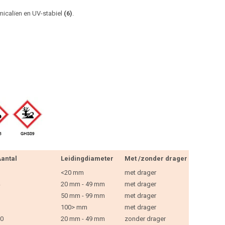
micalïen en UV-stabiel
(6)
.
antal
Leidingdiameter
Met /zonder drager
<20 mm
met drager
20 mm - 49 mm
met drager
50 mm - 99 mm
met drager
100> mm
met drager
0
20 mm - 49 mm
zonder drager