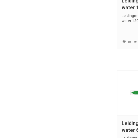
Leidin
water 1
Nederl
Leidingme
water 130
tekst...
Leidin
water 
| Wate