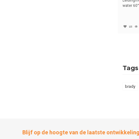
Leidingme
water 60°
tekst ...
Tags
brady
Blijf op de hoogte van de laatste ontwikkelin