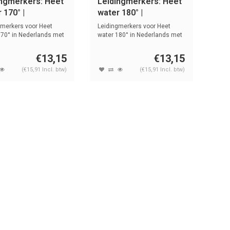
ingmerkers: Heet
Leidingmerkers: Heet
 170° |
water 180° |
lands | Water
Nederlands | Water
gmerkers voor Heet
Leidingmerkers voor Heet
170° in Nederlands met
water 180° in Nederlands met
tekst...
€13,15
€13,15
(€15,91 Incl. btw)
(€15,91 Incl. btw)