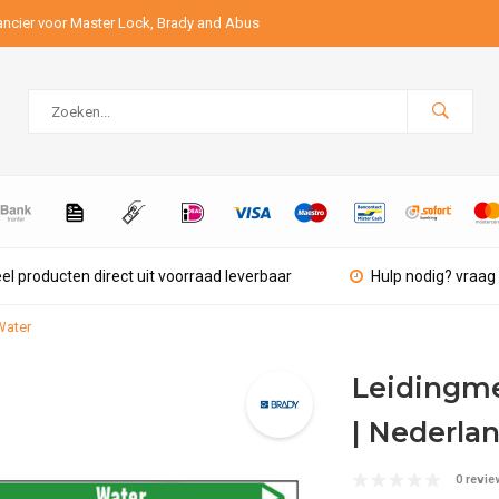
ancier voor Master Lock, Brady and Abus
el producten direct uit voorraad leverbaar
Hulp nodig? vraag 
Water
Leidingme
| Nederla
0 revie