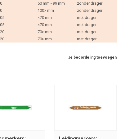
0
50 mm - 99 mm
zonder drager
0
100> mm
zonder drager
05
<70 mm
met drager
05
<70 mm
met drager
20
70> mm
met drager
20
70> mm
met drager
Je beoordeling toevoegen
ingmerkers:
Leidingmerkers: