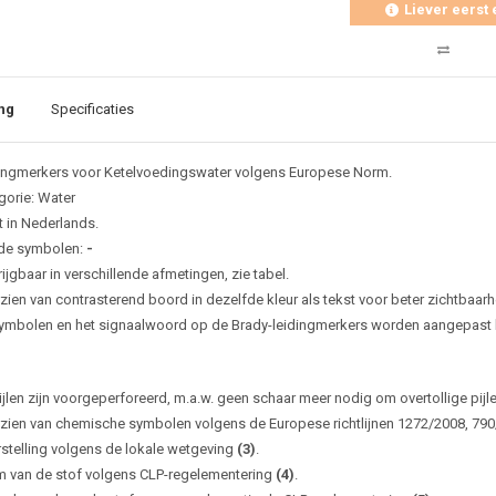
Liever eerst 
ng
Specificaties
ingmerkers voor Ketelvoedingswater volgens Europese Norm.
gorie: Water
t in Nederlands.
de symbolen:
-
ijgbaar in verschillende afmetingen, zie tabel.
zien van contrasterend boord in dezelfde kleur als tekst voor beter zichtbaarh
ymbolen en het signaalwoord op de Brady-leidingmerkers worden aangepast bi
ijlen zijn voorgeperforeerd, m.a.w. geen schaar meer nodig om overtollige pijl
zien van chemische symbolen volgens de Europese richtlijnen 1272/2008, 79
rstelling volgens de lokale wetgeving
(3)
.
 van de stof volgens CLP-regelementering
(4)
.