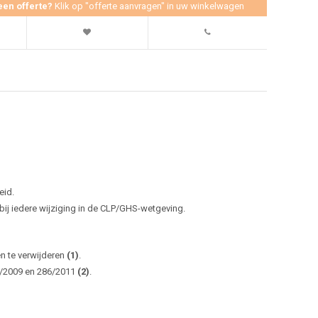
een offerte?
Klik op "offerte aanvragen" in uw winkelwagen
eid.
j iedere wijziging in de CLP/GHS-wetgeving.
en te verwijderen
(1)
.
0/2009 en 286/2011
(2)
.