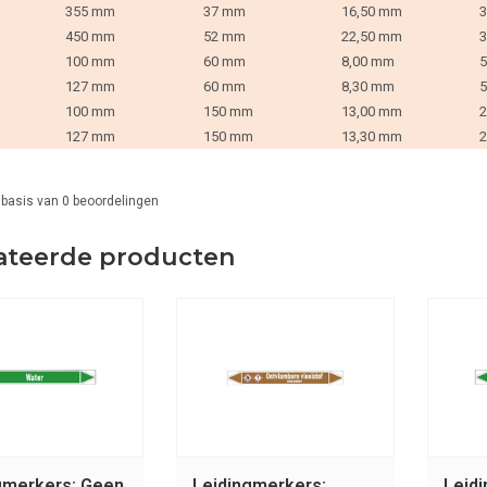
355 mm
37 mm
16,50 mm
3
450 mm
52 mm
22,50 mm
3
100 mm
60 mm
8,00 mm
5
127 mm
60 mm
8,30 mm
5
100 mm
150 mm
13,00 mm
2
127 mm
150 mm
13,30 mm
2
 basis van
0
beoordelingen
ateerde producten
gmerkers: Geen
Leidingmerkers:
Leid