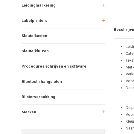
Leidingmarkering
Labelprinters
Beschrijvi
Sleutelkasten
Leid
Sleutelkluizen
Cate
Teks
Procedures schrijven en software
Met 
Verkr
Voor
Bluetooth hangsloten
De s
Blisterverpakking
De p
Merken
Voor
Kleu
Naam