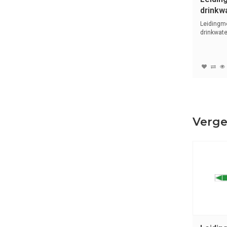
drinkwa
Nederl
Leidingm
drinkwate
tekst ...
Verge