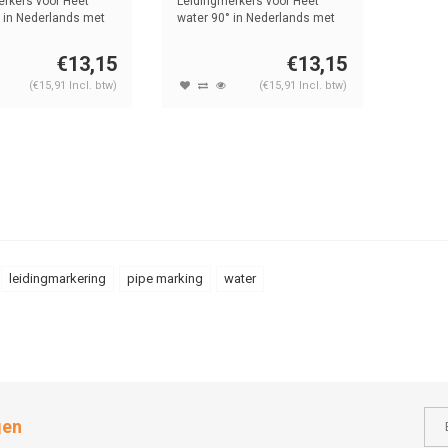
rkers voor Heet
Leidingmerkers voor Heet
 in Nederlands met
water 90° in Nederlands met
tekst ...
€13,15
€13,15
(€15,91 Incl. btw)
(€15,91 Incl. btw)
leidingmarkering
pipe marking
water
gen