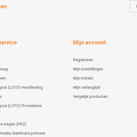
gen
service
Mijn account
Registreren
vraag
Mijn bestellingen
teem
Mijn tickets
gout (LOTO) Handleiding
Mijn verlanglijst
i
Vergelijk producten
gout (LOTO) Procedures
e vragen (FAQ)
matie distributie partners