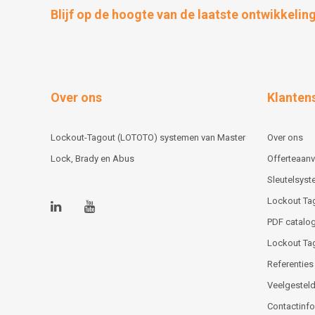
Blijf op de hoogte van de laatste ontwikkelin
Over ons
Klanten
Lockout-Tagout (LOTOTO) systemen van Master
Over ons
Lock, Brady en Abus
Offerteaan
Sleutelsys
Lockout Ta
PDF catalog
Lockout Ta
Referenties
Veelgesteld
Contactinfor