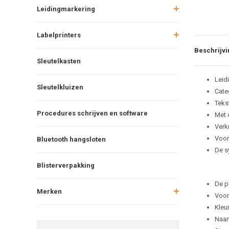
Leidingmarkering
Labelprinters
Beschrijvi
Sleutelkasten
Leid
Sleutelkluizen
Cate
Teks
Procedures schrijven en software
Met 
Verkr
Voor
Bluetooth hangsloten
De s
Blisterverpakking
De p
Merken
Voor
Kleu
Naam