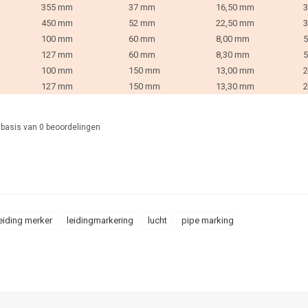
355 mm
37 mm
16,50 mm
3
450 mm
52 mm
22,50 mm
3
100 mm
60 mm
8,00 mm
5
127 mm
60 mm
8,30 mm
5
100 mm
150 mm
13,00 mm
2
127 mm
150 mm
13,30 mm
2
 basis van
0
beoordelingen
eiding merker
leidingmarkering
lucht
pipe marking