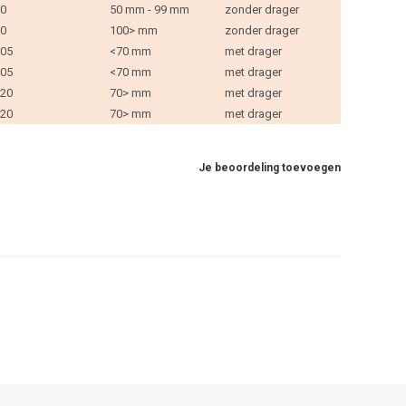
0
50 mm - 99 mm
zonder drager
0
100> mm
zonder drager
05
<70 mm
met drager
05
<70 mm
met drager
20
70> mm
met drager
20
70> mm
met drager
Je beoordeling toevoegen