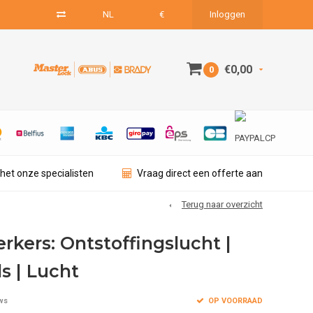
NL
€
Inloggen
€0,00
0
het onze specialisten
Vraag direct een offerte aan
Terug naar overzicht
rkers: Ontstoffingslucht |
s | Lucht
OP VOORRAAD
ws