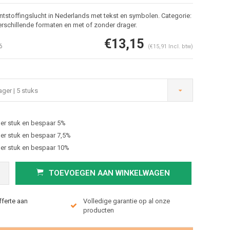
tstoffingslucht in Nederlands met tekst en symbolen. Categorie:
verschillende formaten en met of zonder drager.
€13,15
6
(€15,91 Incl. btw)
ger | 5 stuks
er stuk en bespaar 5%
Afbeelding vergroten
er stuk en bespaar 7,5%
er stuk en bespaar 10%
TOEVOEGEN AAN WINKELWAGEN
fferte aan
Volledige garantie op al onze
producten