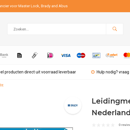
ancier voor Master Lock, Brady and Abus
el producten direct uit voorraad leverbaar
Hulp nodig? vraag 
cht
Leidingme
Nederland
0 revie