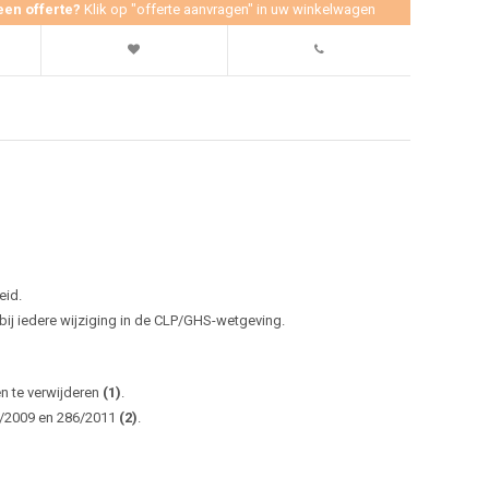
een offerte?
Klik op "offerte aanvragen" in uw winkelwagen
eid.
j iedere wijziging in de CLP/GHS-wetgeving.
en te verwijderen
(1)
.
0/2009 en 286/2011
(2)
.