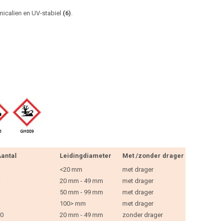
micalïen en UV-stabiel
(6)
.
antal
Leidingdiameter
Met /zonder drager
<20 mm
met drager
20 mm - 49 mm
met drager
50 mm - 99 mm
met drager
100> mm
met drager
0
20 mm - 49 mm
zonder drager