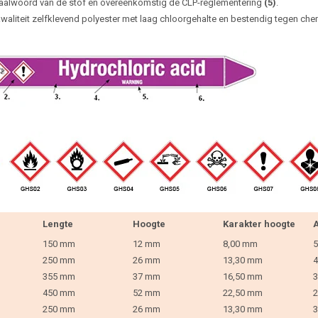
aalwoord van de stof en overeenkomstig de CLP-reglementering
(5)
.
waliteit zelfklevend polyester met laag chloorgehalte en bestendig tegen che
Lengte
Hoogte
Karakter hoogte
A
150 mm
12 mm
8,00 mm
5
250 mm
26 mm
13,30 mm
4
355 mm
37 mm
16,50 mm
3
450 mm
52 mm
22,50 mm
2
250 mm
26 mm
13,30 mm
3