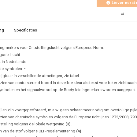
Liever eerst 
ng
Specificaties
ingmerkers voor Ontstoffingslucht volgens Europese Norm.
gorie: Lucht
t in Nederlands.
de symbolen:
-
ijgbaar in verschillende afmetingen, zie tabel.
zien van contrasterend boord in dezelfde kleur als tekst voor beter zichtbaarh
ymbolen en het signaalwoord op de Brady-leidingmerkers worden aangepast bi
ijlen zijn voorgeperforeerd, m.a.w. geen schaar meer nodig om overtollige pijl
zien van chemische symbolen volgens de Europese richtlijnen 1272/2008, 79
rstelling volgens de lokale wetgeving
(3)
.
 van de stof volgens CLP-regelementering
(4)
.