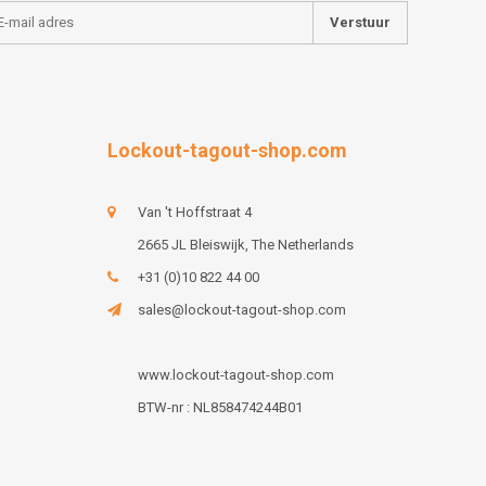
Verstuur
Lockout-tagout-shop.com
Van 't Hoffstraat 4
2665 JL Bleiswijk, The Netherlands
+31 (0)10 822 44 00
sales@lockout-tagout-shop.com
www.lockout-tagout-shop.com
BTW-nr : NL858474244B01