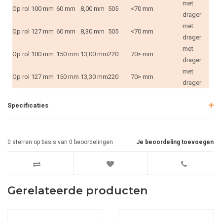
met
Op rol
100 mm
60 mm
8,00 mm
505
<70 mm
drager
met
Op rol
127 mm
60 mm
8,30 mm
505
<70 mm
drager
met
Op rol
100 mm
150 mm
13,00 mm
220
70> mm
drager
met
Op rol
127 mm
150 mm
13,30 mm
220
70> mm
drager
Specificaties
0
sterren op basis van
0
beoordelingen
Je beoordeling toevoegen
Gerelateerde producten