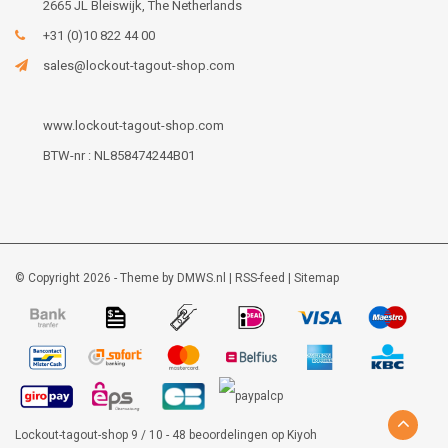
2665 JL Bleiswijk, The Netherlands
+31 (0)10 822 44 00
sales@lockout-tagout-shop.com
www.lockout-tagout-shop.com
BTW-nr : NL858474244B01
© Copyright 2026 - Theme by
DMWS.nl
|
RSS-feed
|
Sitemap
Lockout-tagout-shop
9
/
10
-
48
beoordelingen op
Kiyoh