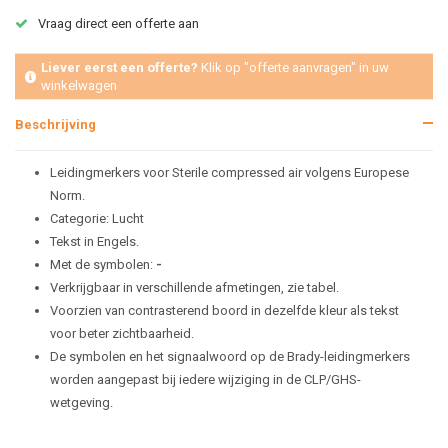
Vraag direct een offerte aan
Liever eerst een offerte?
Klik op "offerte aanvragen" in uw
winkelwagen
Beschrijving
Leidingmerkers voor Sterile compressed air volgens Europese
Norm.
Categorie: Lucht
Tekst in Engels.
Met de symbolen:
-
Verkrijgbaar in verschillende afmetingen, zie tabel.
Voorzien van contrasterend boord in dezelfde kleur als tekst
voor beter zichtbaarheid.
De symbolen en het signaalwoord op de Brady-leidingmerkers
worden aangepast bij iedere wijziging in de CLP/GHS-
wetgeving.