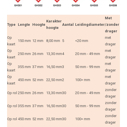
Met
Karakter
Type
Lengte
Hoogte
Aantal
Leidingdiameter
/zonder
hoogte
drager
Op
met
150 mm
12 mm
8,00 mm
5
<20 mm
kaart
drager
Op
met
250 mm
26 mm
13,30 mm
4
20 mm - 49 mm
kaart
drager
Op
met
355 mm
37 mm
16,50 mm
3
50 mm - 99 mm
kaart
drager
Op
met
450 mm
52 mm
22,50 mm
2
100> mm
kaart
drager
zonder
Op rol
250 mm
26 mm
13,30 mm
30
20 mm - 49 mm
drager
zonder
Op rol
355 mm
37 mm
16,50 mm
30
50 mm - 99 mm
drager
zonder
Op rol
450 mm
52 mm
22,50 mm
30
100> mm
drager