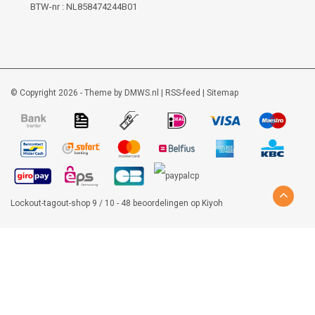
BTW-nr : NL858474244B01
© Copyright 2026 - Theme by
DMWS.nl
|
RSS-feed
|
Sitemap
Lockout-tagout-shop
9
/
10
-
48
beoordelingen op
Kiyoh