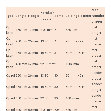
Met
Karakter
Type
Lengte
Hoogte
Aantal
Leidingdiameter
/zonder
hoogte
drager
Op
met
150 mm
12 mm
8,00 mm
5
<20 mm
kaart
drager
Op
met
250 mm
26 mm
13,30 mm
4
20 mm - 49 mm
kaart
drager
Op
met
355 mm
37 mm
16,50 mm
3
50 mm - 99 mm
kaart
drager
Op
met
450 mm
52 mm
22,50 mm
2
100> mm
kaart
drager
zonder
Op rol
250 mm
26 mm
13,30 mm
30
20 mm - 49 mm
drager
zonder
Op rol
355 mm
37 mm
16,50 mm
30
50 mm - 99 mm
drager
zonder
Op rol
450 mm
52 mm
22,50 mm
30
100> mm
drager
met
Op rol
100 mm
60 mm
8,00 mm
505
<70 mm