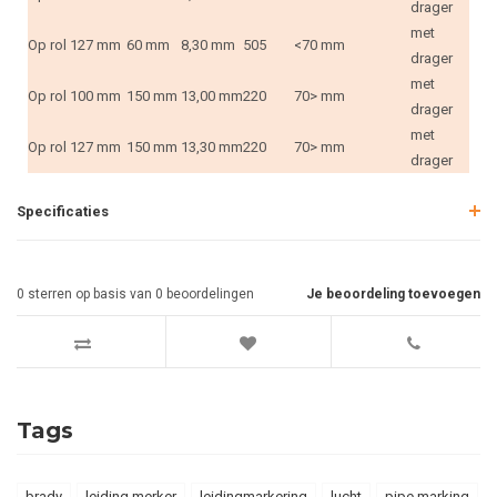
drager
met
Op rol
127 mm
60 mm
8,30 mm
505
<70 mm
drager
met
Op rol
100 mm
150 mm
13,00 mm
220
70> mm
drager
met
Op rol
127 mm
150 mm
13,30 mm
220
70> mm
drager
Specificaties
0
sterren op basis van
0
beoordelingen
Je beoordeling toevoegen
Tags
brady
leiding merker
leidingmarkering
lucht
pipe marking