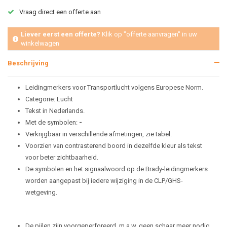
Vraag direct een offerte aan
Liever eerst een offerte?
Klik op "offerte aanvragen" in uw
winkelwagen
Beschrijving
Leidingmerkers voor Transportlucht volgens Europese Norm.
Categorie: Lucht
Tekst in Nederlands.
Met de symbolen:
-
Verkrijgbaar in verschillende afmetingen, zie tabel.
Voorzien van contrasterend boord in dezelfde kleur als tekst
voor beter zichtbaarheid.
De symbolen en het signaalwoord op de Brady-leidingmerkers
worden aangepast bij iedere wijziging in de CLP/GHS-
wetgeving.
De pijlen zijn voorgeperforeerd, m.a.w. geen schaar meer nodig