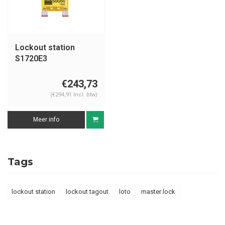
Lockout station
S1720E3
€243,73
(€294,91 Incl. btw)
Meer info
Tags
lockout station
lockout tagout
loto
master lock