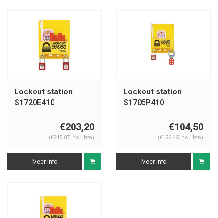
Lockout station
Lockout station
S1720E410
S1705P410
€203,20
€104,50
(€245,87 Incl. btw)
(€126,45 Incl. btw)
Meer info
Meer info