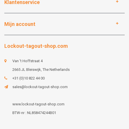
Klantenservice
Mijn account
Lockout-tagout-shop.com
Van 't Hoffstraat 4
2665 JL Bleiswijk, The Netherlands
+31 (0)10 822 44 00
sales@lockout-tagout-shop.com
www.lockout-tagout-shop.com
BTW-nr : NL858474244B01