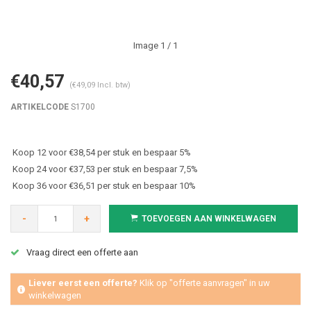
Image
1
/ 1
€40,57
(€49,09 Incl. btw)
ARTIKELCODE
S1700
Koop 12 voor €38,54 per stuk en bespaar 5%
Koop 24 voor €37,53 per stuk en bespaar 7,5%
Koop 36 voor €36,51 per stuk en bespaar 10%
-
+
TOEVOEGEN AAN WINKELWAGEN
Vraag direct een offerte aan
Liever eerst een offerte?
Klik op "offerte aanvragen" in uw
winkelwagen