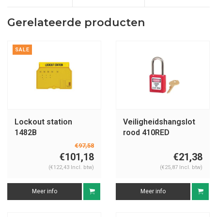
Gerelateerde producten
SALE
Lockout station
Veiligheidshangslot
1482B
rood 410RED
€97,58
€101,18
€21,38
(€122,43 Incl. btw)
(€25,87 Incl. btw)
Meer info
Meer info