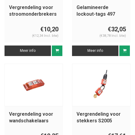
Vergrendeling voor
Gelamineerde
stroomonderbrekers
lockout-tags 497
493B
€10,20
€32,05
(€12,34 Incl. btw)
(€38,78 Incl. btw)
Meer info
Meer info
Vergrendeling voor
Vergrendeling voor
wandschakelaars
stekkers S2005
496B