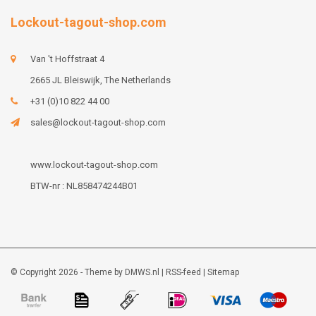
Lockout-tagout-shop.com
Van 't Hoffstraat 4
2665 JL Bleiswijk, The Netherlands
+31 (0)10 822 44 00
sales@lockout-tagout-shop.com
www.lockout-tagout-shop.com
BTW-nr : NL858474244B01
© Copyright 2026 - Theme by
DMWS.nl
|
RSS-feed
|
Sitemap