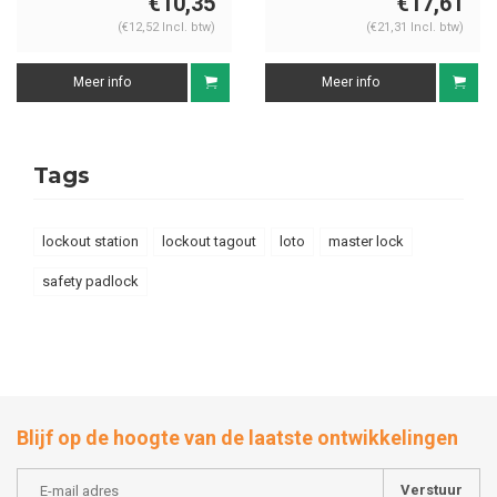
€10,35
€17,61
(€12,52 Incl. btw)
(€21,31 Incl. btw)
Meer info
Meer info
Tags
lockout station
lockout tagout
loto
master lock
safety padlock
Blijf op de hoogte van de laatste ontwikkelingen
Verstuur