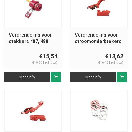
Vergrendeling voor
Vergrendeling voor
stekkers 487, 488
stroomonderbrekers
491B
€15,54
€13,62
(€18,80 Incl. btw)
(€16,48 Incl. btw)
Meer info
Meer info