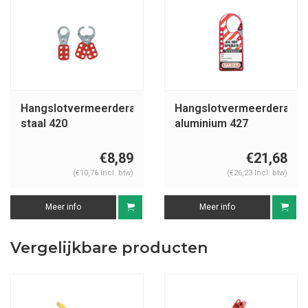
Hangslotvermeerderaar
Hangslotvermeerderaar
staal 420
aluminium 427
€8,89
€21,68
(€10,76 Incl. btw)
(€26,23 Incl. btw)
Meer info
Meer info
Vergelijkbare producten