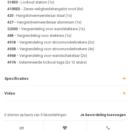
S1850
- Lockout station (1x)
410RED
- Zenex veiligheidshangslot rood (6x)
420
- Hangslotvermeerderaar staal (1x)
427 -
Hangslotvermeerderaar aluminium (1x)
S2005 -
Vergrendeling voor wandstekkers (1x)
488 -
Vergrendeling voor stekkers (1x)
491B -
Vergrendeling voor stroomonderbrekers (2x)
493B -
Vergrendeling voor stroomonderbrekers (4x)
496B -
Vergrendeling voor wandschakelaar (2x)
497A
- Gelamineerde lockout-tags (2x 12 stuks)
Specificaties
Video
0
sterren op basis van
0
beoordelingen
Je beoordeling toevoegen