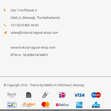
Van 't Hoffstraat 4
2665 JL Bleiswijk, The Netherlands
+31 (0)10 822 44 00
sales@lockout-tagout-shop.com
www.lockout-tagout-shop.com
BTW-nr : NL858474244B01
© Copyright 2026 - Theme by
DMWS.nl
|
RSS-feed
|
Sitemap