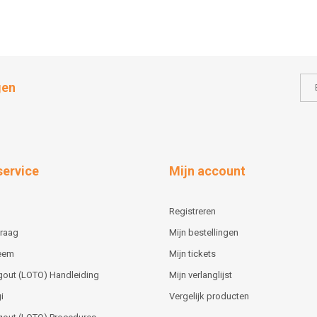
gen
service
Mijn account
Registreren
vraag
Mijn bestellingen
teem
Mijn tickets
gout (LOTO) Handleiding
Mijn verlanglijst
i
Vergelijk producten