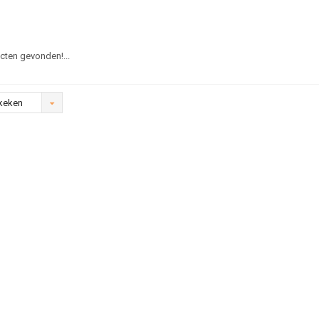
ten gevonden!...
keken