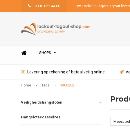
+3110 822 44 00
Uw Lockout-Tagout-Tryout lever
SHOPS
Levering op rekening of betaal veilig online
Ve
Home
Tags
1400202
Prod
Veiligheidshangsloten
Hangslotaccessoires
Meest be