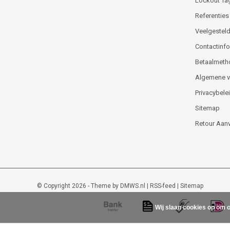
Lockout Ta
Referenties
Veelgesteld
Contactinfor
Betaalmeth
Algemene 
Privacybele
Sitemap
Retour Aan
© Copyright 2026 - Theme by
DMWS.nl
|
RSS-feed
|
Sitemap
Wij slaan cookies op om o
Lockout-tagout-shop
9
/
10
-
48
beoordelingen op
Kiyoh