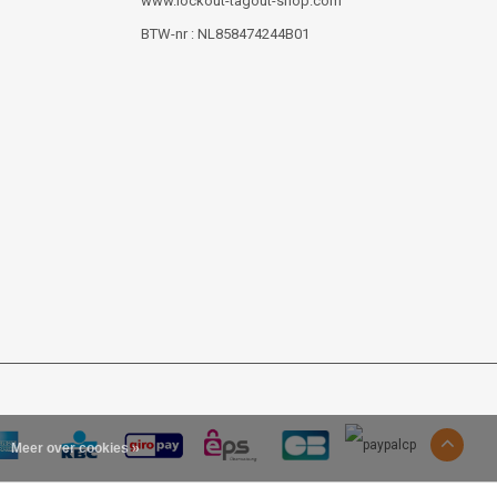
www.lockout-tagout-shop.com
BTW-nr : NL858474244B01
Meer over cookies »