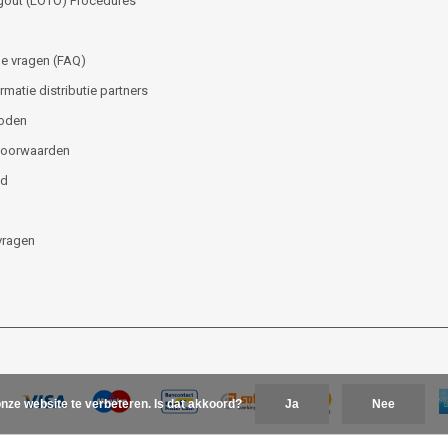
gout (LOTO) Procedures
e vragen (FAQ)
matie distributie partners
oden
voorwaarden
id
vragen
nze website te verbeteren. Is dat akkoord?
Ja
Nee