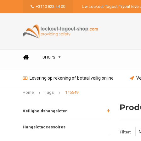
+3110 822 44 00
Uw Lockout-Tagout-Tryout lever
SHOPS
Levering op rekening of betaal veilig online
Ve
Home
Tags
145549
Prod
Veiligheidshangsloten
Hangslotaccessoires
M
Filter: