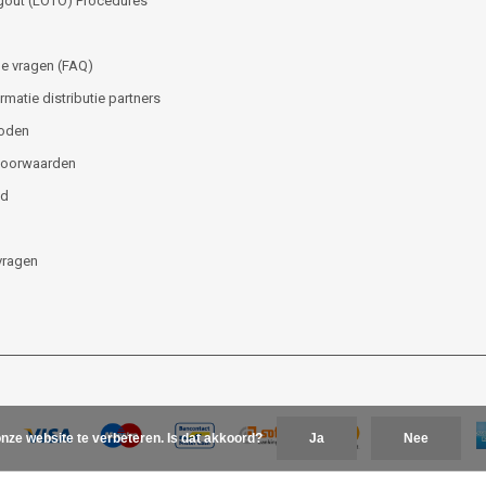
gout (LOTO) Procedures
e vragen (FAQ)
matie distributie partners
oden
voorwaarden
id
vragen
nze website te verbeteren. Is dat akkoord?
Ja
Nee