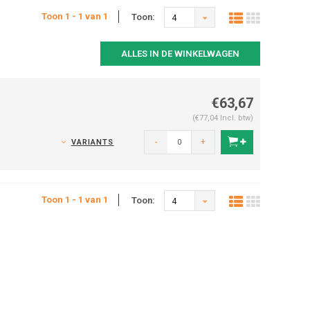
Toon 1 - 1 van 1
Toon:
4
ALLES IN DE WINKELWAGEN
€63,67
(€77,04 Incl. btw)
-
+
VARIANTS
Toon 1 - 1 van 1
Toon:
4