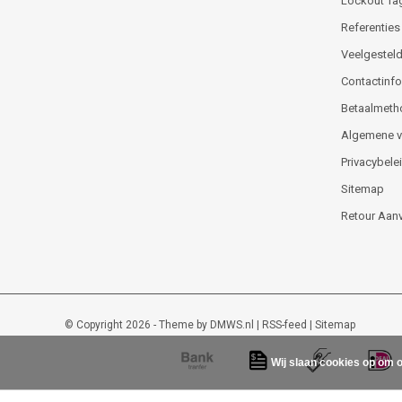
Lockout Ta
Referenties
Veelgesteld
Contactinfor
Betaalmeth
Algemene 
Privacybele
Sitemap
Retour Aan
© Copyright 2026 - Theme by
DMWS.nl
|
RSS-feed
|
Sitemap
Wij slaan cookies op om o
Lockout-tagout-shop
9
/
10
-
48
beoordelingen op
Kiyoh