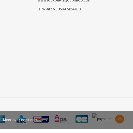
www.lockout-tagout-shop.com
BTW-nr : NL858474244B01
Meer over cookies »