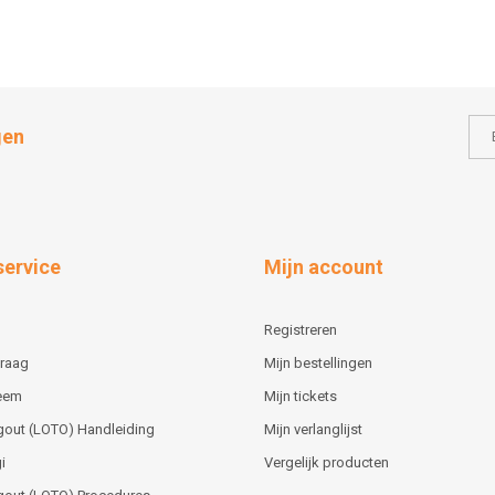
gen
service
Mijn account
Registreren
vraag
Mijn bestellingen
teem
Mijn tickets
gout (LOTO) Handleiding
Mijn verlanglijst
i
Vergelijk producten