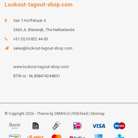
Lockout-tagout-shop.com
Van 't Hoffstraat 4
2665 JL Bleiswijk, The Netherlands
+31 (0)10 822 44 00
sales@lockout-tagout-shop.com
www.lockout-tagout-shop.com
BTW-nr : NL858474244B01
© Copyright 2026 - Theme by
DMWS.nl
|
RSS-feed
|
Sitemap