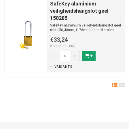
SafeKey aluminium
veiligheidshangslot geel
150285
SafeKey aluminium veiligheidshangslot geel
met (Ø6,40mm, H 76mm) gehard stalen
beugel en vastzitten...
€33,24
(€40,22 Incl. btw)
-
+
VARIANTS