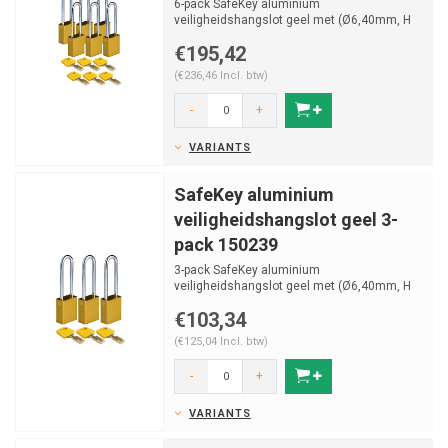
6-pack SafeKey aluminium
veiligheidshangslot geel met (Ø6,40mm, H
76mm) gehard stalen beugel en vas...
€195,42
(€236,46 Incl. btw)
-
+
VARIANTS
SafeKey aluminium
veiligheidshangslot geel 3-
pack 150239
3-pack SafeKey aluminium
veiligheidshangslot geel met (Ø6,40mm, H
76mm) gehard stalen beugel en vas...
€103,34
(€125,04 Incl. btw)
-
+
VARIANTS