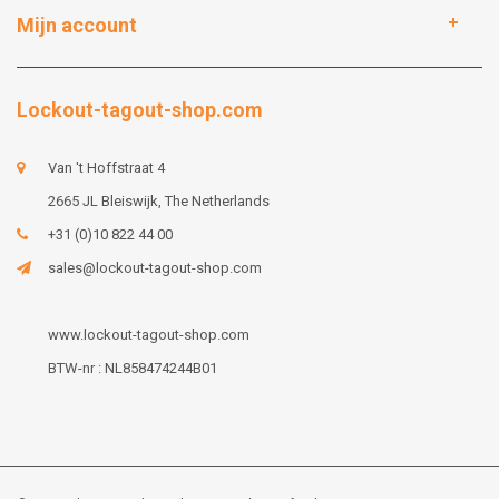
Mijn account
Lockout-tagout-shop.com
Van 't Hoffstraat 4
2665 JL Bleiswijk, The Netherlands
+31 (0)10 822 44 00
sales@lockout-tagout-shop.com
www.lockout-tagout-shop.com
BTW-nr : NL858474244B01