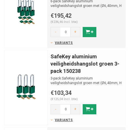
6-pack SafeKey aluminium
veiligheidshangslot groen met (Ø6,40mm, H
76mm) gehard stalen beugel en va...
€195,42
(€236,46 Incl. btw)
-
+
VARIANTS
SafeKey aluminium
veiligheidshangslot groen 3-
pack 150238
3-pack SafeKey aluminium
veiligheidshangslot groen met (Ø6,40mm, H
76mm) gehard stalen beugel en va...
€103,34
(€125,04 Incl. btw)
-
+
VARIANTS