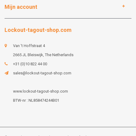
Mijn account
Lockout-tagout-shop.com
Van 't Hoffstraat 4
2665 JL Bleiswijk, The Netherlands
+31 (0)10 822 44 00
sales@lockout-tagout-shop.com
www.lockout-tagout-shop.com
BTW-nr : NL858474244B01