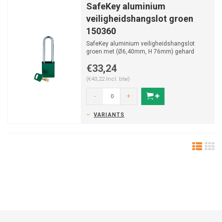
SafeKey aluminium
veiligheidshangslot groen
150360
SafeKey aluminium veiligheidshangslot
groen met (Ø6,40mm, H 76mm) gehard
stalen beugel en vastzitte...
€33,24
(€40,22 Incl. btw)
-
+
VARIANTS