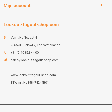
Mijn account
Lockout-tagout-shop.com
Van 't Hoffstraat 4
2665 JL Bleiswijk, The Netherlands
+31 (0)10 822 44 00
sales@lockout-tagout-shop.com
www.lockout-tagout-shop.com
BTW-nr : NL858474244B01