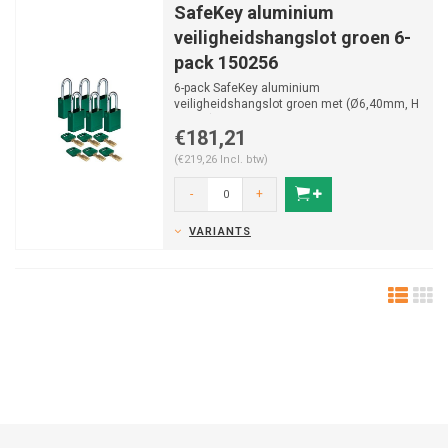
SafeKey aluminium
veiligheidshangslot groen 6-
pack 150256
6-pack SafeKey aluminium
veiligheidshangslot groen met (Ø6,40mm, H
38mm) gehard stalen beugel en va...
€181,21
(€219,26 Incl. btw)
-
+
VARIANTS