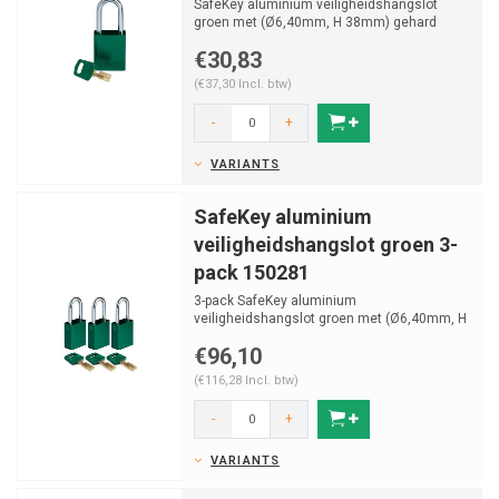
SafeKey aluminium veiligheidshangslot
groen met (Ø6,40mm, H 38mm) gehard
stalen beugel en vastzitte...
€30,83
(€37,30 Incl. btw)
-
+
VARIANTS
SafeKey aluminium
veiligheidshangslot groen 3-
pack 150281
3-pack SafeKey aluminium
veiligheidshangslot groen met (Ø6,40mm, H
38mm) gehard stalen beugel en va...
€96,10
(€116,28 Incl. btw)
-
+
VARIANTS