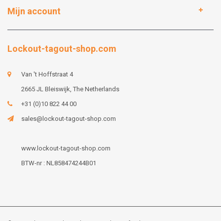
Mijn account
Lockout-tagout-shop.com
Van 't Hoffstraat 4
2665 JL Bleiswijk, The Netherlands
+31 (0)10 822 44 00
sales@lockout-tagout-shop.com
www.lockout-tagout-shop.com
BTW-nr : NL858474244B01