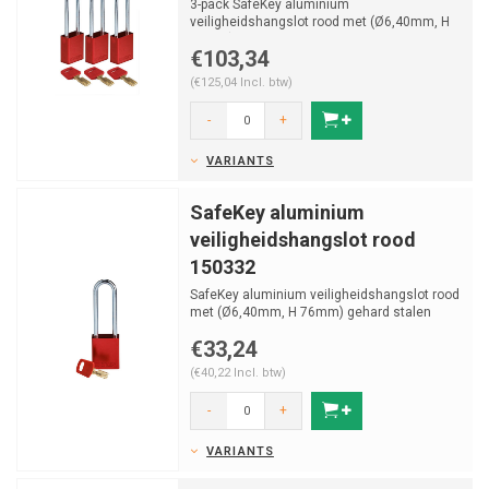
3-pack SafeKey aluminium
veiligheidshangslot rood met (Ø6,40mm, H
76mm) gehard stalen beugel en vas...
€103,34
(€125,04 Incl. btw)
-
+
VARIANTS
SafeKey aluminium
veiligheidshangslot rood
150332
SafeKey aluminium veiligheidshangslot rood
met (Ø6,40mm, H 76mm) gehard stalen
beugel en vastzitten...
€33,24
(€40,22 Incl. btw)
-
+
VARIANTS