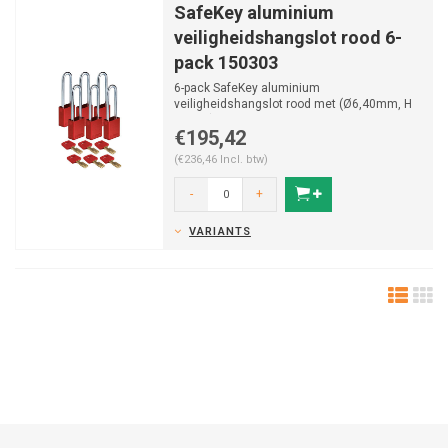
SafeKey aluminium
veiligheidshangslot rood 6-
pack 150303
6-pack SafeKey aluminium
veiligheidshangslot rood met (Ø6,40mm, H
76mm) gehard stalen beugel en vas...
€195,42
(€236,46 Incl. btw)
-
+
VARIANTS