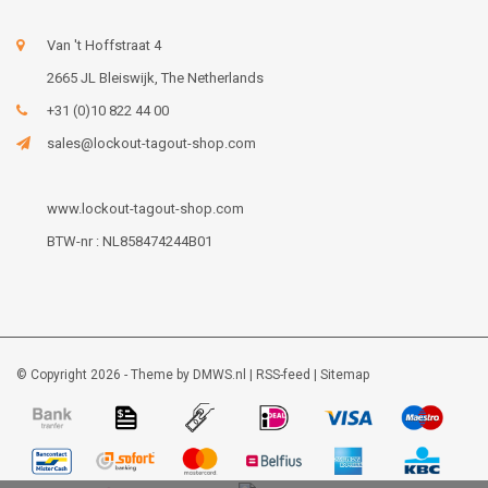
Van 't Hoffstraat 4
2665 JL Bleiswijk, The Netherlands
+31 (0)10 822 44 00
sales@lockout-tagout-shop.com
www.lockout-tagout-shop.com
BTW-nr : NL858474244B01
© Copyright 2026 - Theme by
DMWS.nl
|
RSS-feed
|
Sitemap