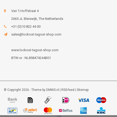
Van 't Hoffstraat 4
2665 JL Bleiswijk, The Netherlands
+31 (0)10 822 44 00
sales@lockout-tagout-shop.com
www.lockout-tagout-shop.com
BTW-nr : NL858474244B01
© Copyright 2026 - Theme by
DMWS.nl
|
RSS-feed
|
Sitemap