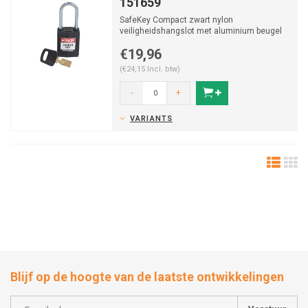
151659
SafeKey Compact zwart nylon
veiligheidshangslot met aluminium beugel
(Ø4,70mm, H 38mm) en vastzitt...
€19,96
(€24,15 Incl. btw)
-
+
VARIANTS
Blijf op de hoogte van de laatste ontwikkelingen