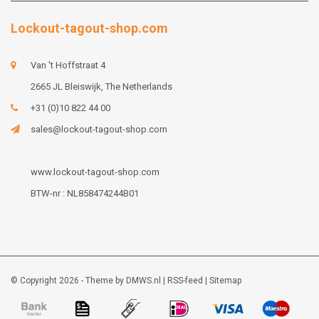
Lockout-tagout-shop.com
Van 't Hoffstraat 4
2665 JL Bleiswijk, The Netherlands
+31 (0)10 822 44 00
sales@lockout-tagout-shop.com
www.lockout-tagout-shop.com
BTW-nr : NL858474244B01
© Copyright 2026 - Theme by
DMWS.nl
|
RSS-feed
|
Sitemap