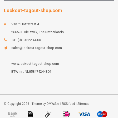
Lockout-tagout-shop.com
Van 't Hoffstraat 4
2665 JL Bleiswijk, The Netherlands
+31 (0)10 822 44 00
sales@lockout-tagout-shop.com
www.lockout-tagout-shop.com
BTW-nr : NL858474244B01
© Copyright 2026 - Theme by
DMWS.nl
|
RSS-feed
|
Sitemap