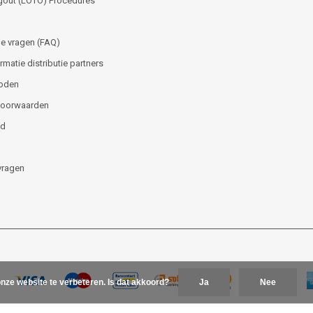
gout (LOTO) Procedures
e vragen (FAQ)
matie distributie partners
oden
voorwaarden
id
vragen
nze website te verbeteren. Is dat akkoord?
Ja
Nee