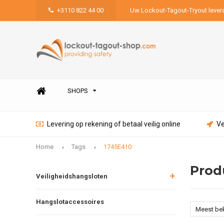
+3110 822 44 00
Uw Lockout-Tagout-Tryout lever
SHOPS
Levering op rekening of betaal veilig online
Ve
Home
Tags
1745E410
Prod
Veiligheidshangsloten
Hangslotaccessoires
Meest be