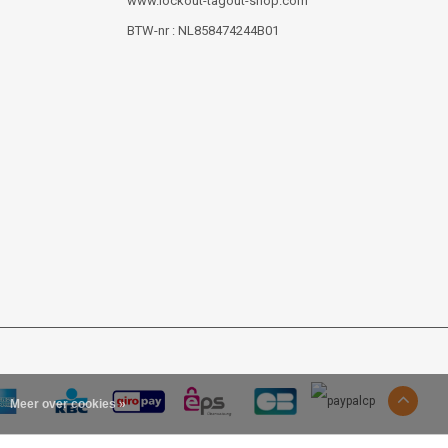
www.lockout-tagout-shop.com
BTW-nr : NL858474244B01
Meer over cookies »