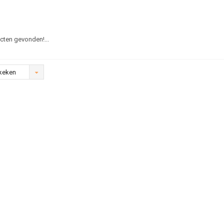
ten gevonden!...
keken