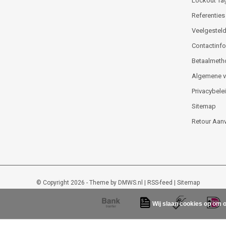
Lockout Ta
Referenties
Veelgesteld
Contactinfor
Betaalmeth
Algemene 
Privacybele
Sitemap
Retour Aan
© Copyright 2026 - Theme by
DMWS.nl
|
RSS-feed
|
Sitemap
Wij slaan cookies op om o
Lockout-tagout-shop
9
/
10
-
48
beoordelingen op
Kiyoh