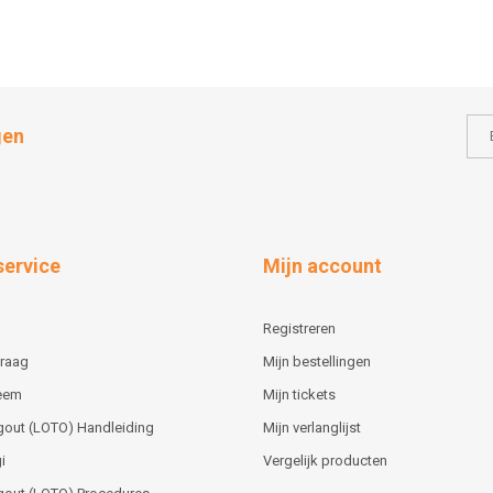
gen
service
Mijn account
Registreren
vraag
Mijn bestellingen
teem
Mijn tickets
gout (LOTO) Handleiding
Mijn verlanglijst
i
Vergelijk producten