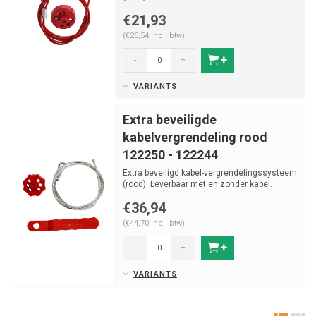
€21,93
(€26,54 Incl. btw)
-
+
VARIANTS
Extra beveiligde
kabelvergrendeling rood
122250 - 122244
Extra beveiligd kabel-vergrendelingssysteem
(rood). Leverbaar met en zonder kabel.
€36,94
(€44,70 Incl. btw)
-
+
VARIANTS